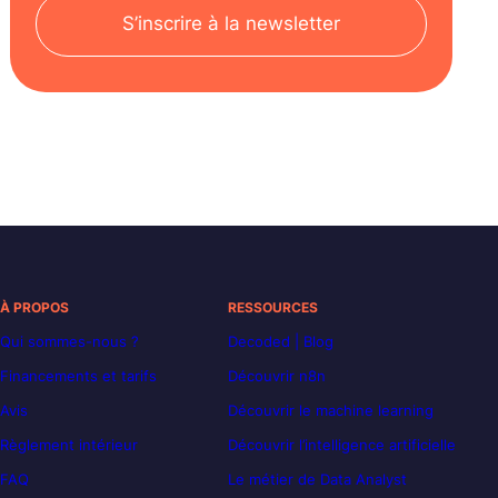
S’inscrire à la newsletter
À PROPOS
RESSOURCES
Qui sommes-nous ?
Decoded | Blog
Financements et tarifs
Découvrir n8n
Avis
Découvrir le machine learning
Règlement intérieur
Découvrir l’intelligence artificielle
FAQ
Le métier de Data Analyst