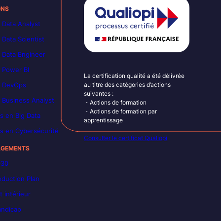
ONS
 Data Analyst
 Data Scientist
 Data Engineer
 Power BI
La certification qualité a été délivrée
n DevOps
au titre des catégories d’actions
suivantes :
 Business Analyst
・Actions de formation
・Actions de formation par
s en Big Data
apprentissage
s en Cybersécurité
Consulter le certificat Qualiopi
AGEMENTS
030
duction Plan
 intérieur
andicap