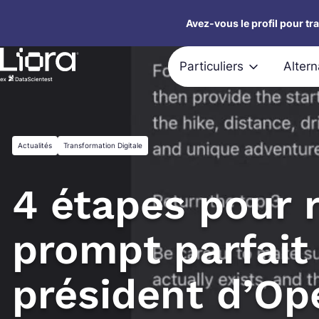
Aller
Avez-vous le profil pour tr
au
contenu
Particuliers
Alter
Actualités
Transformation Digitale
4 étapes pour 
prompt parfait 
président d’Op