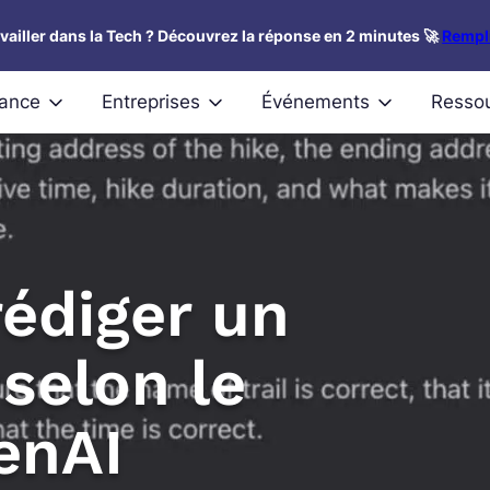
availler dans la Tech ? Découvrez la réponse en 2 minutes 🚀
Rempli
nance
Entreprises
Événements
Resso
rédiger un
selon le
enAI