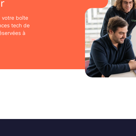
r
 votre boîte
nces tech de
réservées à