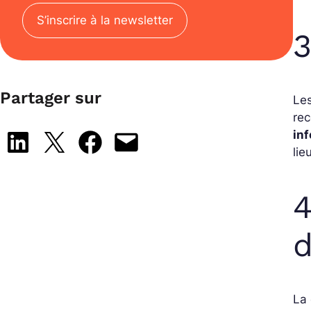
S’inscrire à la newsletter
3
Partager sur
Le
re
in
Share on LinkedIn
Share on X
Share on Facebook
Email this Page
lie
4
La 