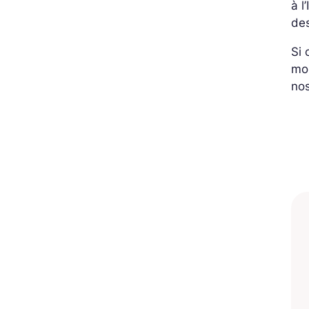
à l
des
Si 
mon
no