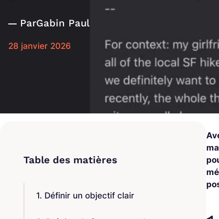
Par
Gabin Paul
28 janvier 2026
Ave
ma
po
mé
po
1. Définir un objectif clair