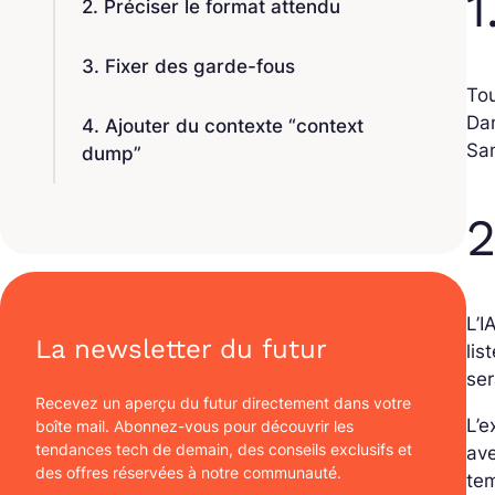
1
2. Préciser le format attendu
3. Fixer des garde-fous
To
Da
4. Ajouter du contexte “context
San
dump”
2
L’I
La newsletter du futur
lis
ser
Recevez un aperçu du futur directement dans votre
L’e
boîte mail. Abonnez-vous pour découvrir les
tendances tech de demain, des conseils exclusifs et
ave
des offres réservées à notre communauté.
tem