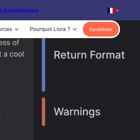
r le questionnaire
urces
Pourquoi Liora ?
Candidater