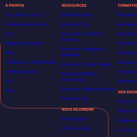
À PROPOS
RESSOURCES
FORMATI
Qui sommes-nous ?
Decoded | Blog
Formation
Financements et tarifs
Découvrir n8n
Formation
Avis
Découvrir le machine
Formation
learning
Règlement intérieur
Formation
Découvrir l’intelligence
FAQ
Formatio
artificielle
Politique de confidentialité
Formation
Le métier de Data Analyst
Mentions légales
Formation
Formation POEI en
informatique
CGU
Formation
Découvrir le langage Python
CGV
NOS ENG
Découvrir SQL
France 2
NOUS REJOINDRE
Carbon Re
Notre équipe
Règlement
Offres d’emploi
Accueil h