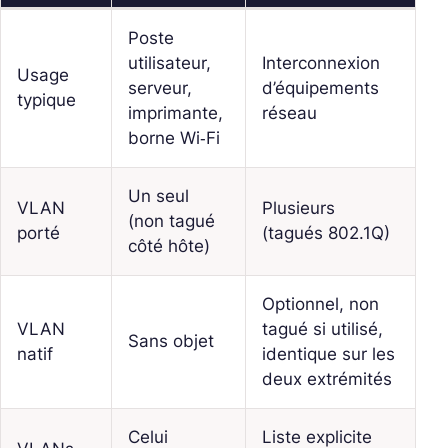
Poste
utilisateur,
Interconnexion
Usage
serveur,
d’équipements
typique
imprimante,
réseau
borne Wi‑Fi
Un seul
VLAN
Plusieurs
(non tagué
porté
(tagués 802.1Q)
côté hôte)
Optionnel, non
VLAN
tagué si utilisé,
Sans objet
natif
identique sur les
deux extrémités
Celui
Liste explicite