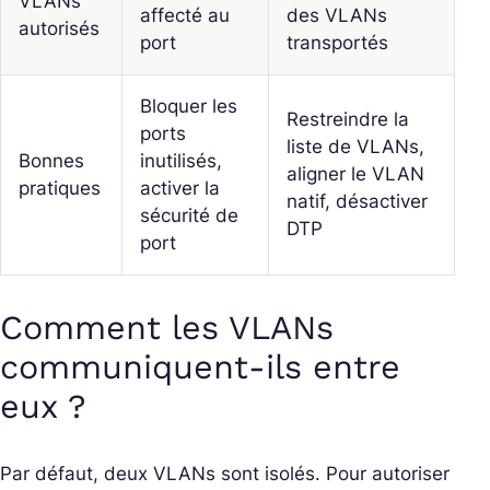
VLANs
affecté au
des VLANs
autorisés
port
transportés
Bloquer les
Restreindre la
ports
liste de VLANs,
Bonnes
inutilisés,
aligner le VLAN
pratiques
activer la
natif, désactiver
sécurité de
DTP
port
Comment les VLANs
communiquent-ils entre
eux ?
Par défaut, deux VLANs sont isolés. Pour autoriser