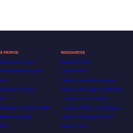
À PROPOS
RESSOURCES
Qui sommes-nous ?
Decoded | Blog
Financements et tarifs
Découvrir n8n
Avis
Découvrir le machine learning
Règlement intérieur
Découvrir l’intelligence artificielle
FAQ
Le métier de Data Analyst
Politique de confidentialité
Formation POEI en informatique
Mentions légales
Découvrir le langage Python
CGU
Découvrir SQL