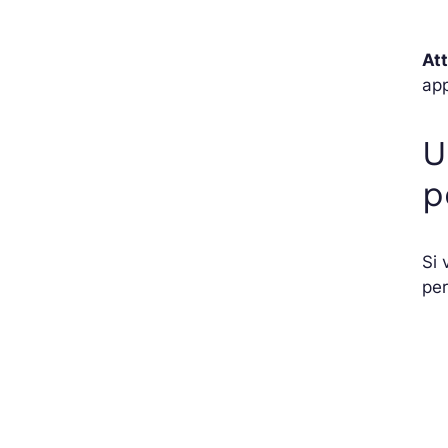
At
app
U
p
Si 
per