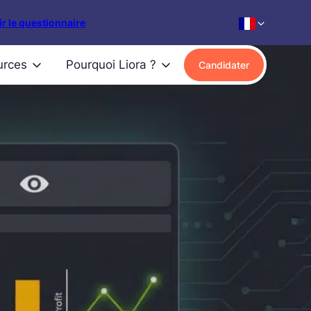
r le questionnaire
urces
Pourquoi Liora ?
Candidater