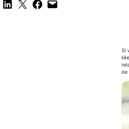
Share on LinkedIn
Share on X
Share on Facebook
Email this Page
Si 
lié
rel
de 