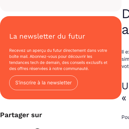
D
a
La newsletter du futur
Recevez un aperçu du futur directement dans votre
Il 
boîte mail. Abonnez-vous pour découvrir les
sim
tendances tech de demain, des conseils exclusifs et
vo
des offres réservées à notre communauté.
S’inscrire à la newsletter
U
«
Partager sur
Pou