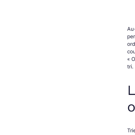
Au
per
ord
cou
« O
tri.
L
o
Tri