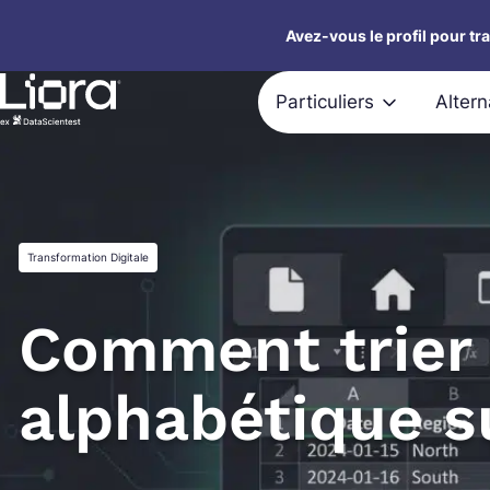
Aller
Avez-vous le profil pour tr
au
contenu
Particuliers
Alter
Transformation Digitale
Comment trier 
alphabétique s