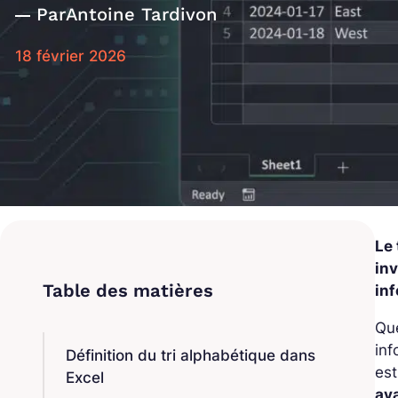
Par
Antoine Tardivon
18 février 2026
Le
inv
in
Que
inf
Définition du tri alphabétique dans
est
Excel
av