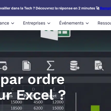
availler dans la Tech ? Découvrez la réponse en 2 minutes 🚀
Rempli
nance
Entreprises
Événements
Resso
par ordre
ur Excel ?