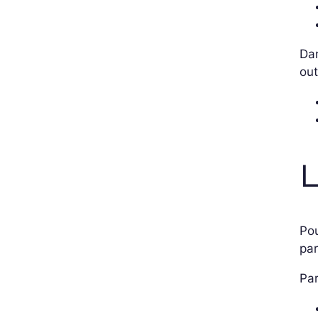
Dan
out
L
Pou
par
Pa