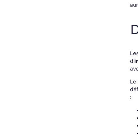
aur
D
Le
d’
i
ave
Le 
déf
: