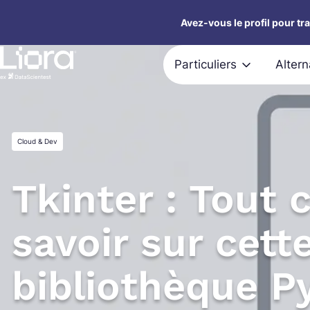
Aller
Avez-vous le profil pour tr
au
contenu
Particuliers
Alter
Cloud & Dev
Tkinter : Tout c
savoir sur cett
bibliothèque P