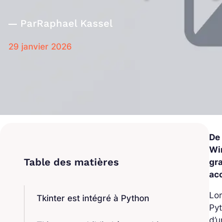
Par
Raphael Kassel
29 janvier 2026
De
Wi
gr
ac
Lor
Tkinter est intégré à Python
Pyt
d’u