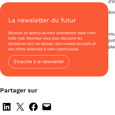
d’i
Ain
La newsletter du futur
Recevez un aperçu du futur directement dans votre
vou
boîte mail. Abonnez-vous pour découvrir les
jus
tendances tech de demain, des conseils exclusifs et
pla
des offres réservées à notre communauté.
S’inscrire à la newsletter
Partager sur
Share on LinkedIn
Share on X
Share on Facebook
Email this Page