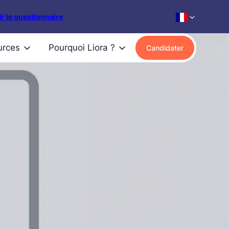
r le questionnaire
urces
Pourquoi Liora ?
Candidater