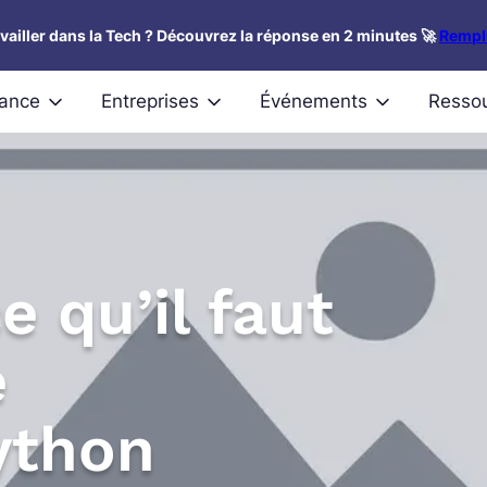
availler dans la Tech ? Découvrez la réponse en 2 minutes 🚀
Rempli
nance
Entreprises
Événements
Resso
e qu’il faut
e
ython