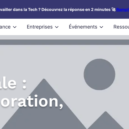
availler dans la Tech ? Découvrez la réponse en 2 minutes 🚀
Rempli
nance
Entreprises
Événements
Resso
le :
boration,