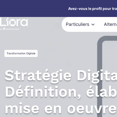
Aller
Avez-vous le profil pour tr
au
contenu
Particuliers
Alter
Transformation Digitale
Stratégie Digita
Définition, éla
mise en oeuvre