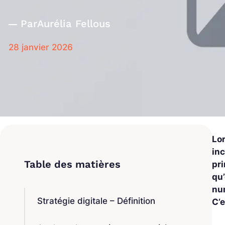
Par
Aurélia Fellous
28 janvier 2026
Lor
inc
pri
qu
nu
Stratégie digitale – Définition
C’e