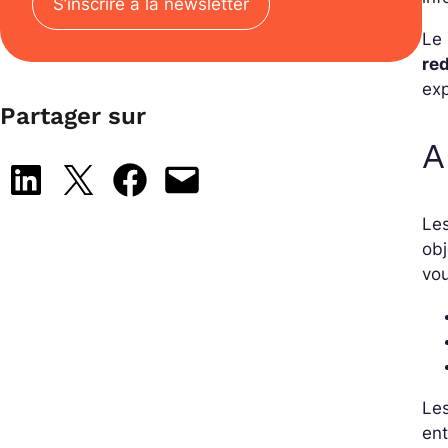
S’inscrire à la newsletter
Le 
red
exp
Partager sur
A
Share on LinkedIn
Share on X
Share on Facebook
Email this Page
Le
obj
vo
Les
ent