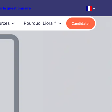
r le questionnaire
urces
Pourquoi Liora ?
Candidater