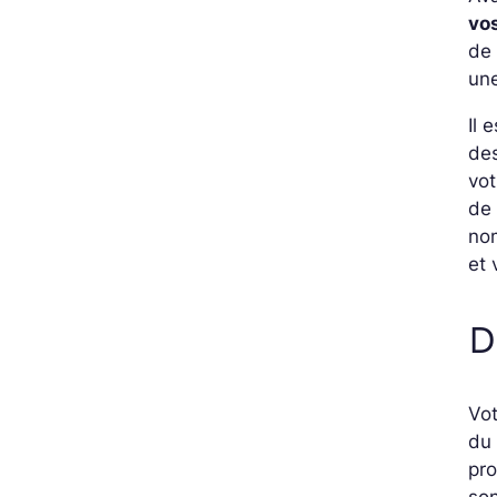
vos
de 
une
Il 
des
vot
de 
nom
et 
D
Vo
du 
pro