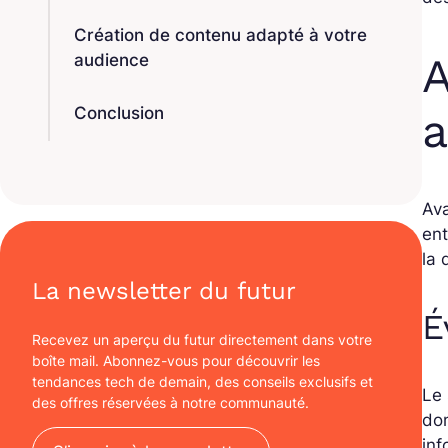
Création de contenu adapté à votre
A
audience
Conclusion
a
Ava
ent
la 
La newsletter du futur
É
Recevez un aperçu du futur directement dans votre
boîte mail. Abonnez-vous pour découvrir les
tendances tech de demain, des conseils exclusifs et
Le 
des offres réservées à notre communauté.
don
inf