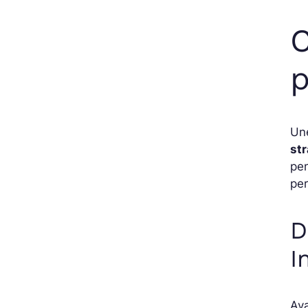
C
p
Une
str
pen
pe
D
I
Ava