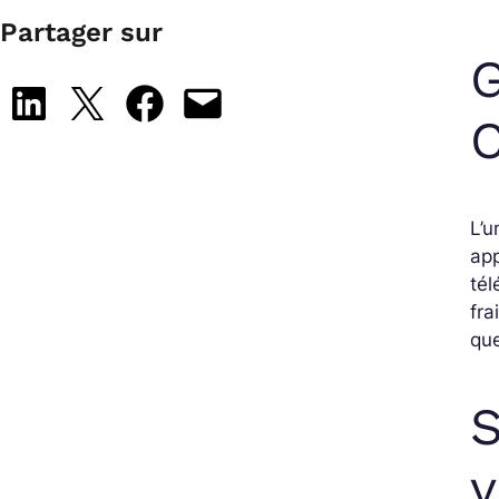
Partager sur
G
Share on LinkedIn
Share on X
Share on Facebook
Email this Page
L’u
app
tél
fra
que
S
v