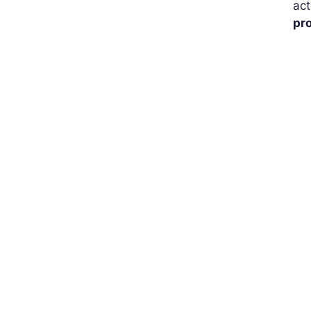
act
pr