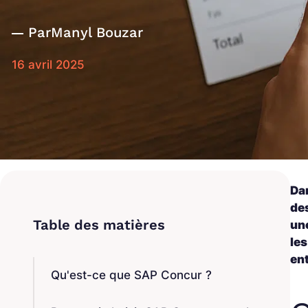
Par
Manyl Bouzar
16 avril 2025
Dan
de
une
le
en
Qu'est-ce que SAP Concur ?