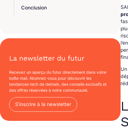
SAP
Conclusion
pr
fas
pl
ris
l’e
per
fin
La newsletter du futur
Un 
Recevez un aperçu du futur directement dans votre
dé
boîte mail. Abonnez-vous pour découvrir les
réd
tendances tech de demain, des conseils exclusifs et
des offres réservées à notre communauté.
L
S’inscrire à la newsletter