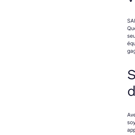
SAP
Que
seu
équ
gag
S
d
Ave
soy
ap