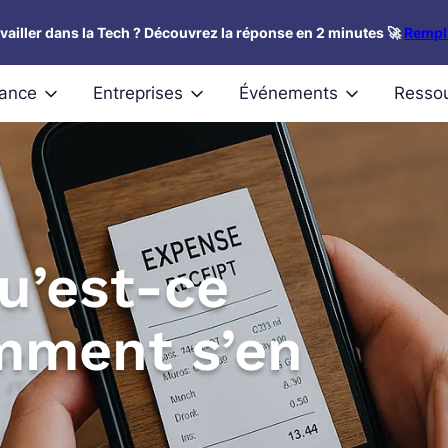
availler dans la Tech ? Découvrez la réponse en 2 minutes 🚀
Rempli
nance
Entreprises
Événements
Resso
u’est-ce
mment s’en