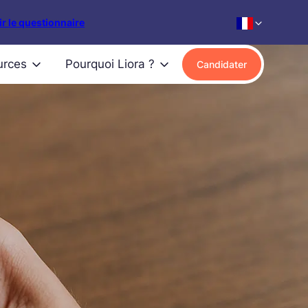
r le questionnaire
urces
Pourquoi Liora ?
Candidater