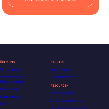
ÜBER UNS
KARRIERE
Wer ist Liora?
Unser Team
Finanzierung und
Stellenangebote
Preisgestaltung
RESOURCEN
Bewertungen
Decoded | Blog
Hausordnung
Berufsbeschreibungen
FAQ
DataScientest wird Liora