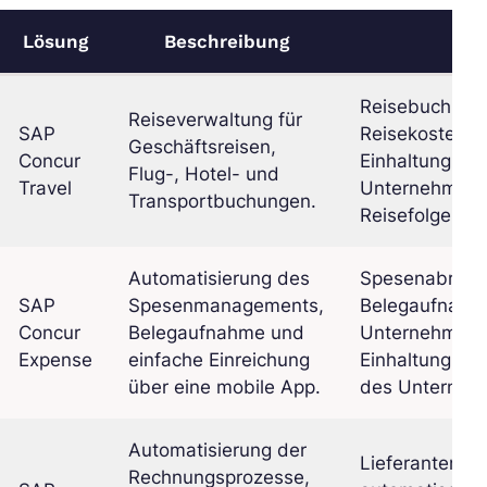
Lösung
Beschreibung
Fu
Reisebuchung
Reiseverwaltung für
SAP
Reisekostenm
Geschäftsreisen,
Concur
Einhaltung der
Flug-, Hotel- und
Travel
Unternehmens,
Transportbuchungen.
Reisefolgen.
Automatisierung des
Spesenabrechn
SAP
Spesenmanagements,
Belegaufnahme
Concur
Belegaufnahme und
Unternehmensk
Expense
einfache Einreichung
Einhaltung der
über eine mobile App.
des Unterneh
Automatisierung der
Lieferantenr
Rechnungsprozesse,