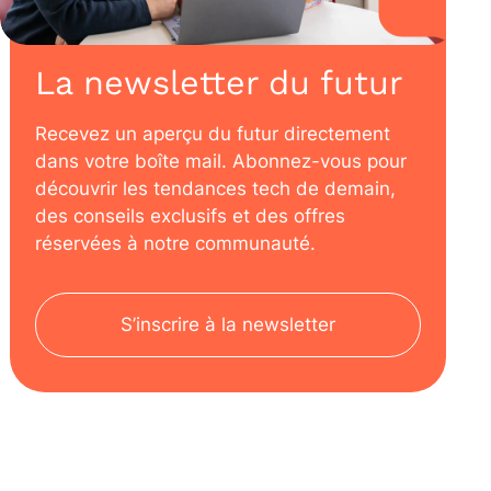
La newsletter du futur
Recevez un aperçu du futur directement
dans votre boîte mail. Abonnez-vous pour
découvrir les tendances tech de demain,
des conseils exclusifs et des offres
réservées à notre communauté.
S’inscrire à la newsletter