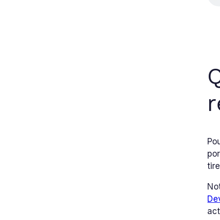
Q
r
Pou
por
tir
Not
De
act