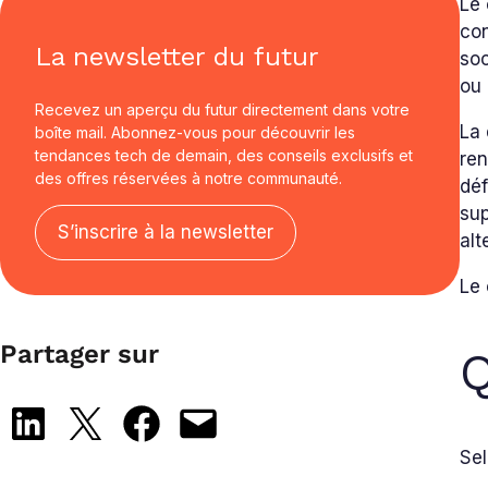
Le 
con
La newsletter du futur
soc
ou 
Recevez un aperçu du futur directement dans votre
La 
boîte mail. Abonnez-vous pour découvrir les
tendances tech de demain, des conseils exclusifs et
ren
des offres réservées à notre communauté.
déf
sup
S’inscrire à la newsletter
al
Le 
Partager sur
Q
Share on LinkedIn
Share on X
Share on Facebook
Email this Page
Sel