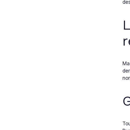
des
L
r
Mai
dem
non
G
Tou