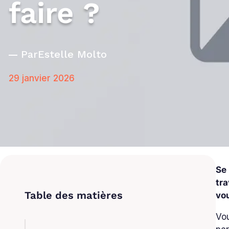
faire ?
Par
Estelle Molto
29 janvier 2026
Se 
tra
vou
Vou