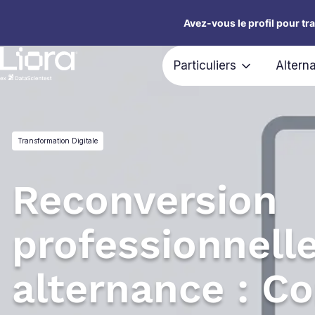
Aller
Avez-vous le profil pour tr
au
contenu
Particuliers
Altern
Transformation Digitale
Reconversion
professionnell
alternance : 