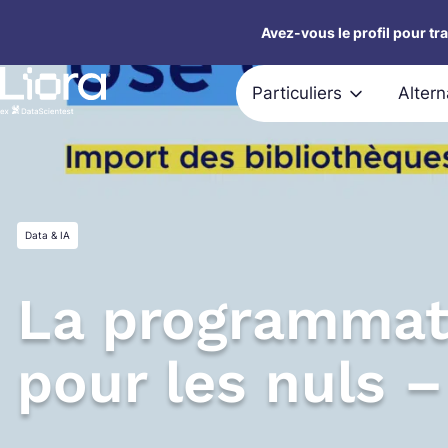
Aller
Avez-vous le profil pour tr
au
contenu
Particuliers
Alter
Data & IA
La programmat
pour les nuls 