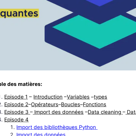
ble des matières:
Episode 1
–
Introduction
–
Variables
–
types
Episode
2
–
Opérateurs
–
Boucles
–
Fonctions
Episode 3
–
Import des données
–
Data cleaning
–
Dat
Episode 4
Import des bibliothèques Python ​
Import des données