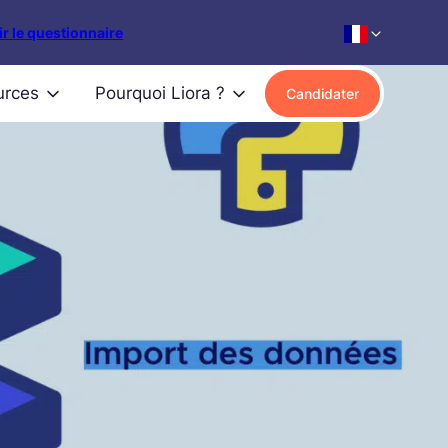
r le questionnaire
urces
Pourquoi Liora ?
Candidater