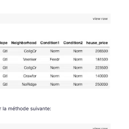
view raw
er la méthode suivante:
view raw