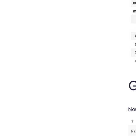
G
Nou
py