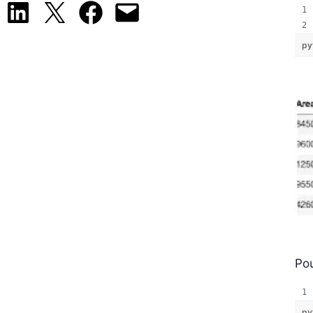
Share on LinkedIn
Share on X
Share on Facebook
Email this Page
py
Pou
py