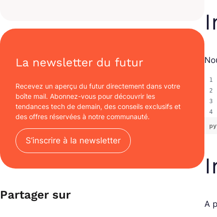
I
Nou
La newsletter du futur
Recevez un aperçu du futur directement dans votre
boîte mail. Abonnez-vous pour découvrir les
tendances tech de demain, des conseils exclusifs et
des offres réservées à notre communauté.
py
S’inscrire à la newsletter
I
Partager sur
A p