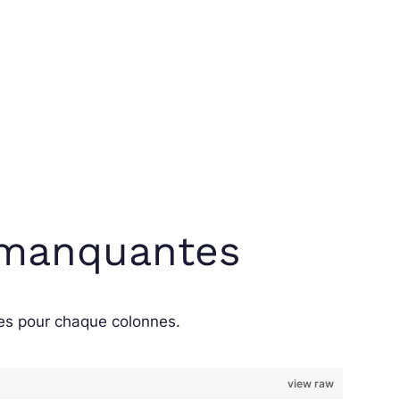
s manquantes
es pour chaque colonnes.
view raw