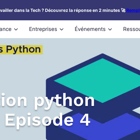
availler dans la Tech ? Découvrez la réponse en 2 minutes 🚀
Rempli
nance
Entreprises
Événements
Resso
ion python
– Episode 4