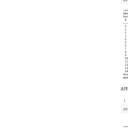
Aff
py