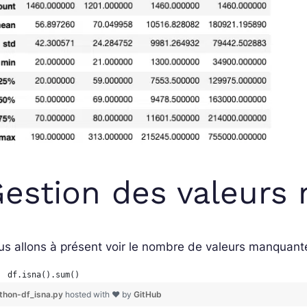
estion des valeur
s allons à présent voir le nombre de valeurs manquant
df.isna().sum()
thon-df_isna.py
hosted with ❤ by
GitHub