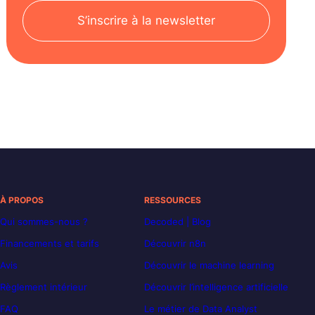
S’inscrire à la newsletter
À PROPOS
RESSOURCES
Qui sommes-nous ?
Decoded | Blog
Financements et tarifs
Découvrir n8n
Avis
Découvrir le machine learning
Règlement intérieur
Découvrir l’intelligence artificielle
FAQ
Le métier de Data Analyst