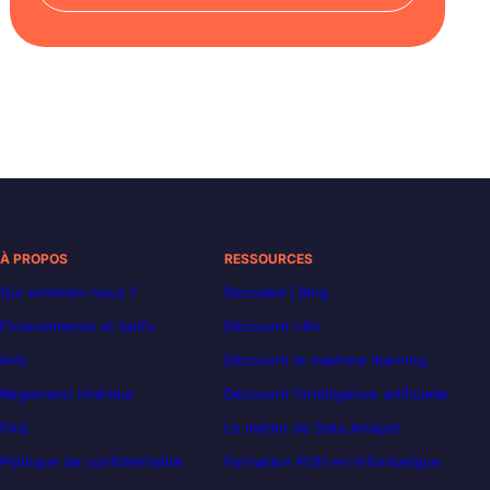
À PROPOS
RESSOURCES
Qui sommes-nous ?
Decoded | Blog
Financements et tarifs
Découvrir n8n
Avis
Découvrir le machine learning
Règlement intérieur
Découvrir l’intelligence artificielle
FAQ
Le métier de Data Analyst
Politique de confidentialité
Formation POEI en informatique