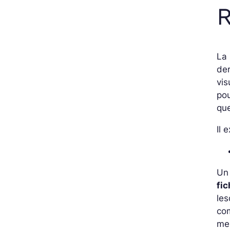
R
La 
der
vis
pou
que
Il 
Un 
fic
les
com
mei