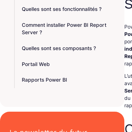
S
Quelles sont ses fonctionnalités ?
Comment installer Power BI Report
Pow
Server ?
Po
po
Quelles sont ses composants ?
in
Re
rap
Portail Web
L’u
Rapports Power BI
ava
Se
du 
rap
Q