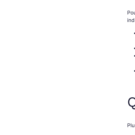
Pou
ind
Q
Plu