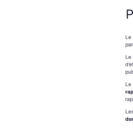
P
Le 
par
Le
d’e
pub
Le 
ra
rap
Le
do