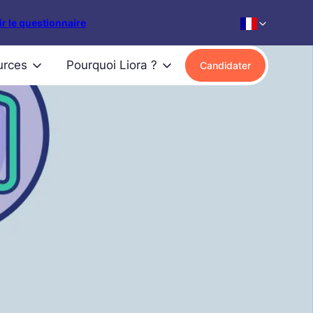
r le questionnaire
urces
Pourquoi Liora ?
Candidater