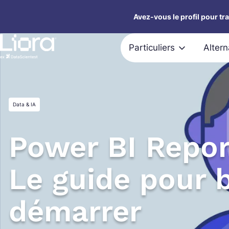
Aller
Avez-vous le profil pour tr
au
contenu
Particuliers
Alter
Data & IA
Power BI Repor
Le guide pour 
démarrer