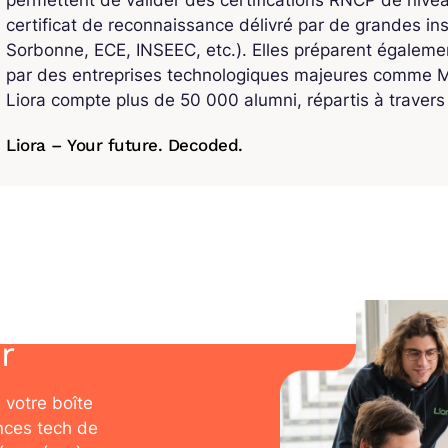
permettent de valider des certifications RNCP de niv
certificat de reconnaissance délivré par de grandes ins
Sorbonne, ECE, INSEEC, etc.). Elles préparent également
par des entreprises technologiques majeures comme Mi
Liora compte plus de 50 000 alumni, répartis à traver
Liora – Your future. Decoded.
r
 votre boîte
nces tech de