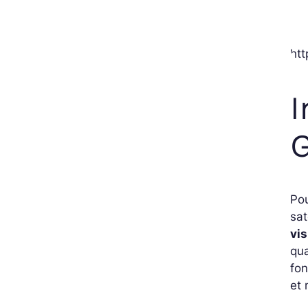
ht
I
G
Pou
sat
vis
qua
fon
et 