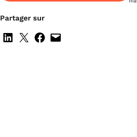
mai
Partager sur
Share on LinkedIn
Share on X
Share on Facebook
Email this Page