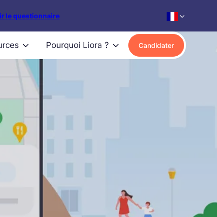
r le questionnaire
urces
Pourquoi Liora ?
Candidater