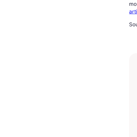
mo
art
Sou