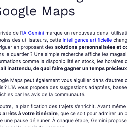
Google Maps
rrivée de l’
IA Gemini
marque un renouveau dans l’utilisat
oins des utilisateurs, cette
intelligence artificielle
change
viguer en proposant des
solutions personnalisées et c
s le quartier ? Une simple recherche affiche les magas
ormations comme la disponibilité en stock, les horaires d
ail inattendu, de quoi faire gagner un temps précieu
gle Maps peut également vous aiguiller dans d’autres c
s ? L’IA vous propose des suggestions adaptées, basée
ichies par les avis de la communauté.
outre, la planification des trajets s’enrichit. Avant mê
 arrêts à votre itinéraire
, que ce soit pour admirer un p
re une pause déjeuner. À chaque étape, Gemini propose d