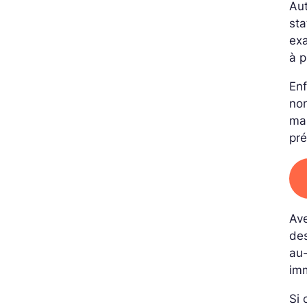
Aut
sta
exa
à p
Enf
non
mar
pré
Av
des
au
im
Si 