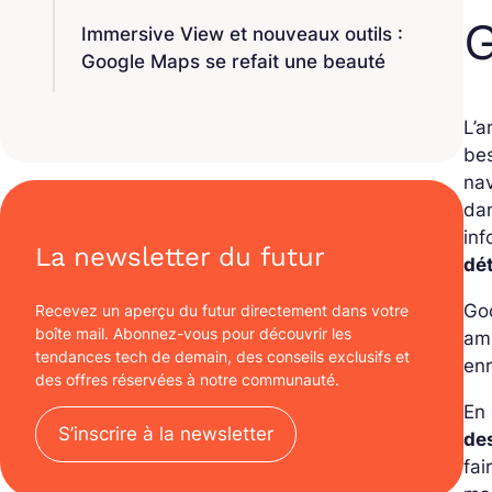
Immersive View et nouveaux outils :
Google Maps se refait une beauté
L’a
bes
na
dan
inf
La newsletter du futur
dét
Goo
Recevez un aperçu du futur directement dans votre
boîte mail. Abonnez-vous pour découvrir les
ami
tendances tech de demain, des conseils exclusifs et
enr
des offres réservées à notre communauté.
En 
S’inscrire à la newsletter
des
fai