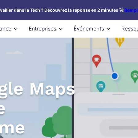
availler dans la Tech ? Découvrez la réponse en 2 minutes 🚀
Rempli
nance
Entreprises
Événements
Resso
gle Maps
e
ime