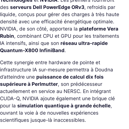
Technologies
et
NVIDIA
. Les premiers fourniront
des
serveurs Dell PowerEdge ORv3
, refroidis par
liquide, conçus pour gérer des charges à très haute
densité avec une efficacité énergétique optimale.
NVIDIA, de son côté, apportera la
plateforme Vera
Rubin
, combinant CPU et GPU pour les traitements
IA intensifs, ainsi que son
réseau ultra-rapide
Quantum-X800 InfiniBand
.
Cette synergie entre hardware de pointe et
infrastructure IA sur-mesure permettra à Doudna
d’atteindre une
puissance de calcul dix fois
supérieure à Perlmutter
, son prédécesseur
actuellement en service au NERSC. En intégrant
CUDA-Q, NVIDIA ajoute également une brique clé
pour la
simulation quantique à grande échelle
,
ouvrant la voie à de nouvelles expériences
scientifiques jusque-là inaccessibles.