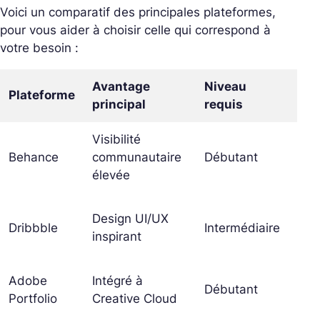
Voici un comparatif des principales plateformes,
pour vous aider à choisir celle qui correspond à
votre besoin :
Avantage
Niveau
Plateforme
Idé
principal
requis
Visibilité
Des
Behance
communautaire
Débutant
gra
élevée
illu
UI
Design UI/UX
Dribbble
Intermédiaire
des
inspirant
fre
Adobe
Intégré à
Util
Débutant
Portfolio
Creative Cloud
Ad