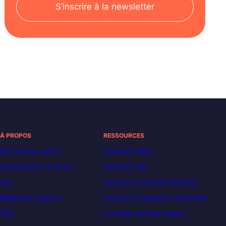
S’inscrire à la newsletter
À PROPOS
RESSOURCES
Qui sommes-nous ?
Decoded | Blog
Financements et tarifs
Découvrir n8n
Avis
Découvrir le machine learning
Règlement intérieur
Découvrir l’intelligence artificielle
FAQ
Le métier de Data Analyst