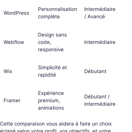
SEO
Personnalisation
Intermédiaire
WordPress
con
complète
/ Avancé
lon
Design sans
Créa
Webflow
code,
Intermédiaire
tec
responsive
Pre
Simplicité et
Wix
Débutant
pas
rapidité
effo
Expérience
Site
Débutant /
Framer
premium,
créa
Intermédiaire
animations
imp
Cette comparaison vous aidera à faire un choix
éclairé selon votre profil, vos objectifs, et votre