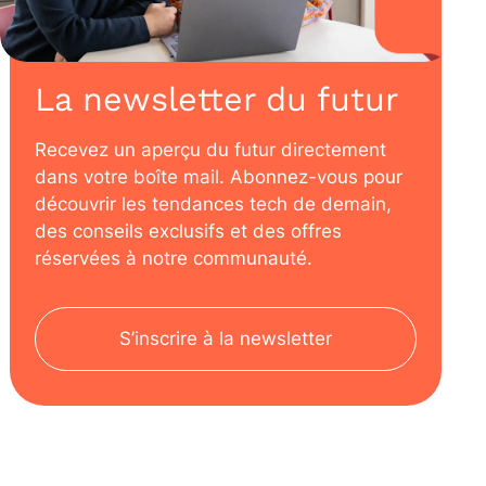
La newsletter du futur
Recevez un aperçu du futur directement
dans votre boîte mail. Abonnez-vous pour
découvrir les tendances tech de demain,
des conseils exclusifs et des offres
réservées à notre communauté.
S’inscrire à la newsletter