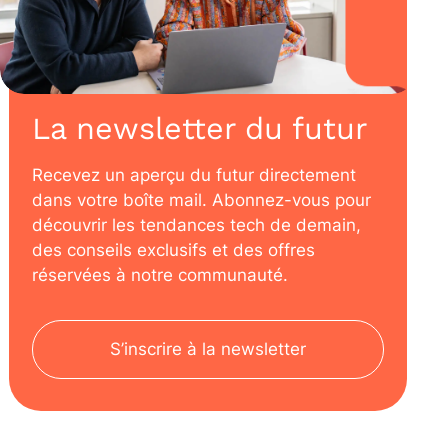
La newsletter du futur
Recevez un aperçu du futur directement
dans votre boîte mail. Abonnez-vous pour
découvrir les tendances tech de demain,
des conseils exclusifs et des offres
réservées à notre communauté.
S’inscrire à la newsletter