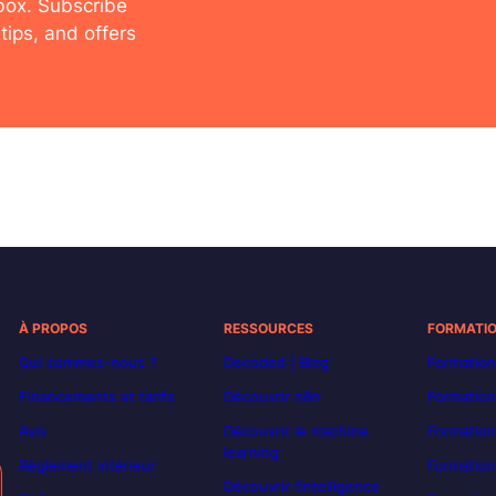
nbox. Subscribe
tips, and offers
À PROPOS
RESSOURCES
FORMATI
Qui sommes-nous ?
Decoded | Blog
Formation
Financements et tarifs
Découvrir n8n
Formation
Avis
Découvrir le machine
Formation
learning
Règlement intérieur
Formation
Découvrir l’intelligence