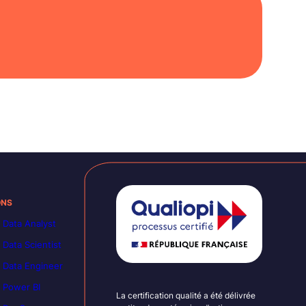
ONS
 Data Analyst
 Data Scientist
 Data Engineer
 Power BI
La certification qualité a été délivrée