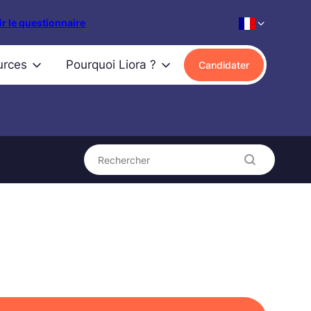
r le questionnaire
urces
Pourquoi Liora ?
Candidater
Rechercher