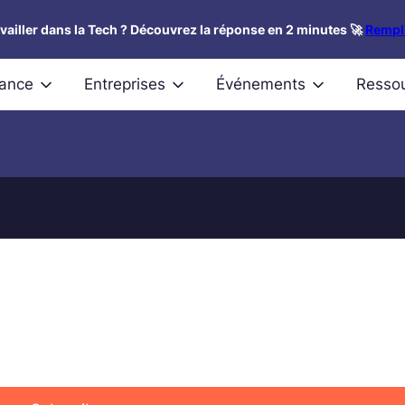
availler dans la Tech ? Découvrez la réponse en 2 minutes 🚀
Rempli
nance
Entreprises
Événements
Resso
 future