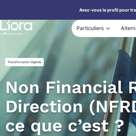
Aller
Avez-vous le profil pour tr
au
contenu
Particuliers
Alter
Transformation Digitale
Non Financial 
Direction (NFRD
ce que c’est ?