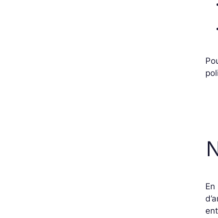
Pou
pol
N
En 
d’a
ent