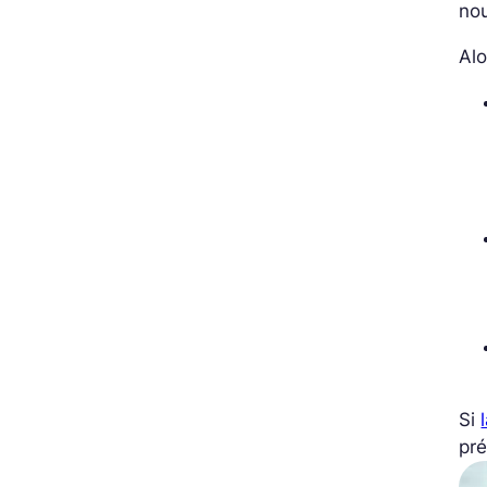
nou
Alo
Si
pré