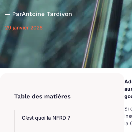
Par
Antoine Tardivon
29 janvier 2026
Ad
aux
go
Si 
ins
C’est quoi la NFRD ?
la 