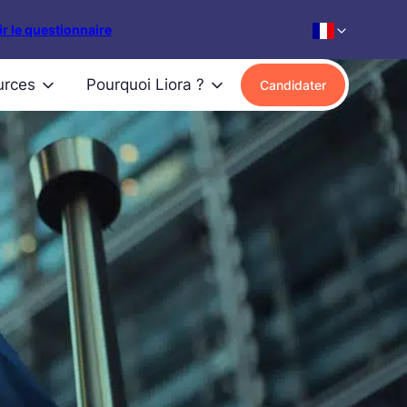
r le questionnaire
urces
Pourquoi Liora ?
Candidater