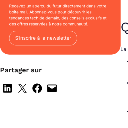
Recevez un aperçu du futur directement dans votre
boîte mail. Abonnez-vous pour découvrir les
tendances tech de demain, des conseils exclusifs et
Q
des offres réservées à notre communauté.
S’inscrire à la newsletter
La 
Partager sur
Share on LinkedIn
Share on X
Share on Facebook
Email this Page