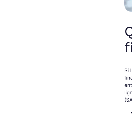
Q
f
Si 
fin
ent
lig
(SA