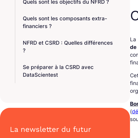
Quels sont les objectifs du NFRD ?
C
Quels sont les composants extra-
financiers ?
La 
NFRD et CSRD : Quelles différences
de 
?
com
fin
Se préparer à la CSRD avec
DataScientest
Cet
fin
org
Bon
(
dé
sou
La newsletter du futur