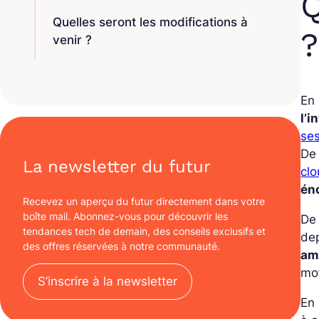
Q
Quelles seront les modifications à
?
venir ?
En 
l’
ses
De 
La newsletter du futur
cl
én
Recevez un aperçu du futur directement dans votre
boîte mail. Abonnez-vous pour découvrir les
De 
tendances tech de demain, des conseils exclusifs et
de
des offres réservées à notre communauté.
amé
mo
S’inscrire à la newsletter
En 