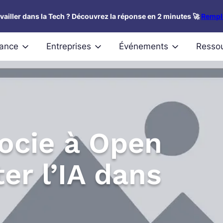
availler dans la Tech ? Découvrez la réponse en 2 minutes 🚀
Rempli
nance
Entreprises
Événements
Resso
socie à Open
er l’IA dans