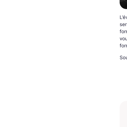
L’é
ser
for
vou
fo
So