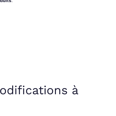
oduits
.
odifications à