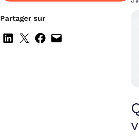
à
a
Partager sur
Share on LinkedIn
Share on X
Share on Facebook
Email this Page
Q
v