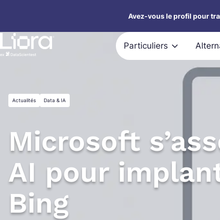
Aller
Avez-vous le profil pour tr
au
contenu
Particuliers
Alter
Actualités
Data & IA
Microsoft s’as
AI pour implant
Bing