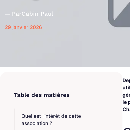
Par
Gabin Paul
29 janvier 2026
Dep
uti
gé
le 
Ch
Quel est l’intérêt de cette
association ?