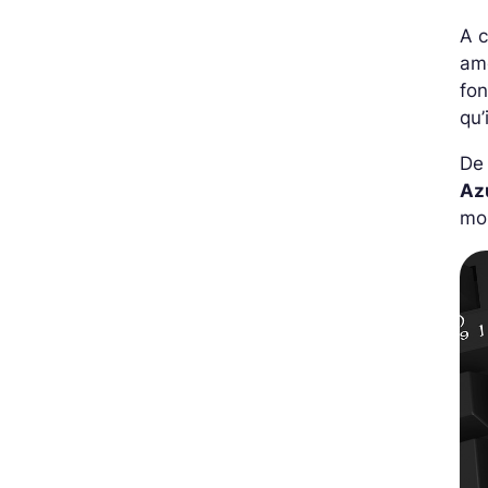
A c
amé
fon
qu’
De 
Az
mo