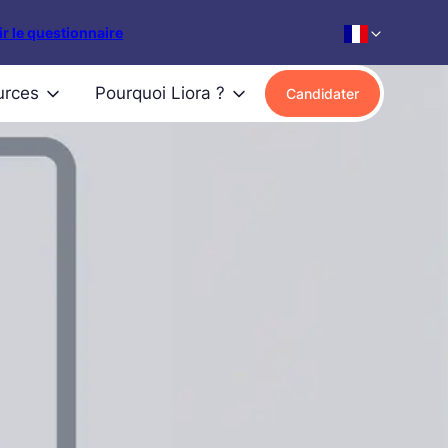
r le questionnaire
urces
Pourquoi Liora ?
Candidater