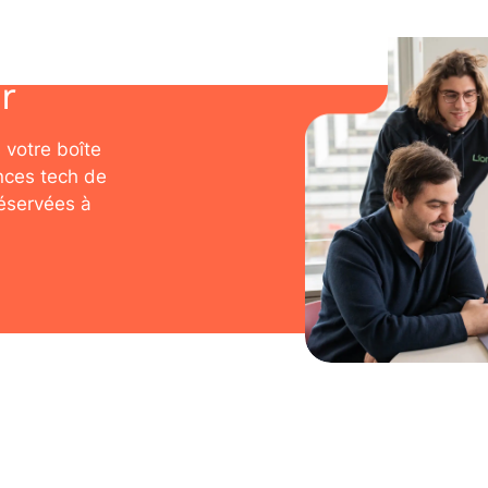
r
 votre boîte
nces tech de
réservées à