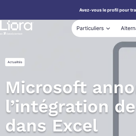
Aller
Avez-vous le profil pour tr
au
contenu
Particuliers
Alter
Actualités
Microsoft ann
l’intégration d
dans Excel