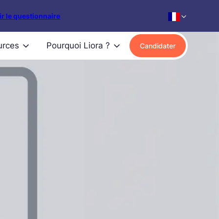
r le questionnaire
urces
Pourquoi Liora ?
Candidater