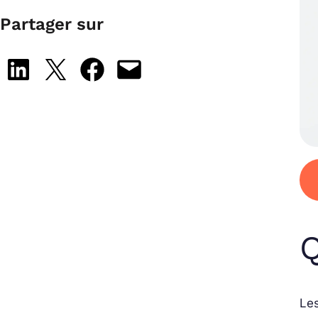
Partager sur
Share on LinkedIn
Share on X
Share on Facebook
Email this Page
Q
Les