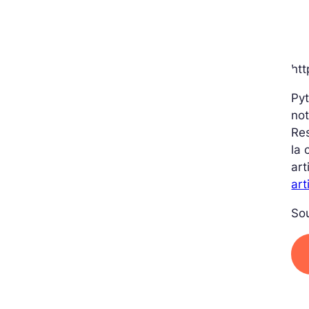
ht
Pyt
not
Res
la 
art
art
So