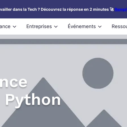
availler dans la Tech ? Découvrez la réponse en 2 minutes 🚀
Rempli
nance
Entreprises
Événements
Resso
once
e Python