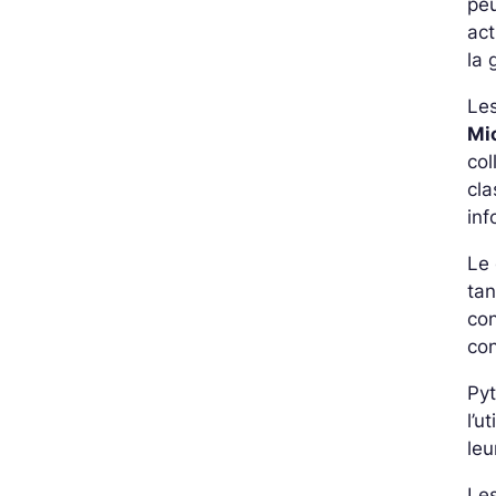
peu
act
la 
Les
Mi
col
cla
inf
Le 
tan
con
con
Pyt
l’u
leu
Le