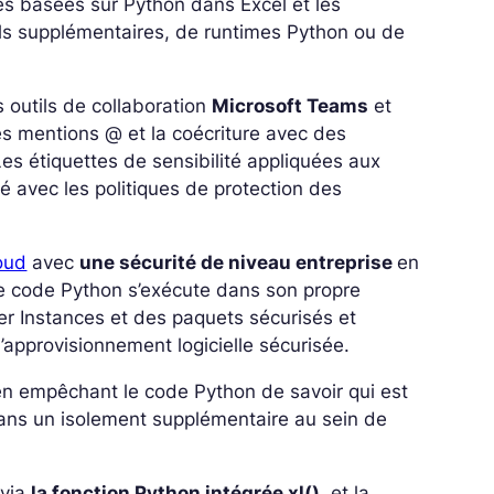
es basées sur Python dans Excel et les
utils supplémentaires, de runtimes Python ou de
s outils de collaboration
Microsoft Teams
et
es mentions @ et la coécriture avec des
es étiquettes de sensibilité appliquées aux
é avec les politiques de protection des
oud
avec
une sécurité de niveau entreprise
en
e code Python s’exécute dans son propre
ner Instances et des paquets sécurisés et
’approvisionnement logicielle sécurisée.
n empêchant le code Python de savoir qui est
et dans un isolement supplémentaire au sein de
 via
la fonction Python intégrée xl()
, et la