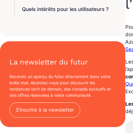
l
Quels intérêts pour les utilisateurs ?
Pou
don
Az
Se
La newsletter du futur
Les
l’a
co
Recevez un aperçu du futur directement dans votre
boîte mail. Abonnez-vous pour découvrir les
Qu
tendances tech de demain, des conseils exclusifs et
Ex
des offres réservées à notre communauté.
Le
S’inscrire à la newsletter
déj