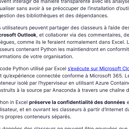
vent interagir de manière transparente avec les analys
ualiser sans avoir à se préoccuper de l’installation d’o
gestion des bibliothèques et des dépendances.
 utilisateurs peuvent partager des classeurs à l’aide de
crosoft Outlook
, et collaborer via des commentaires, d
lègues, comme ils le feraient normalement dans Excel. L
sseurs contenant Python les maintiendront en conformit
ormations de votre organisation.
code Python utilisé par Excel
s’exécute sur Microsoft Cl
t qu’expérience connectée conforme à Microsoft 365. L
teneur isolé par l’hyperviseur en utilisant Azure Contai
struits à la source par Anaconda à travers une chaîne d
hon in Excel
préserve la confidentialité des données
e
tilisateur, et en ouvrant les classeurs à partir d’Intern
rs propres conteneurs séparés.
s données des classeurs ne peuvent être envoyées que