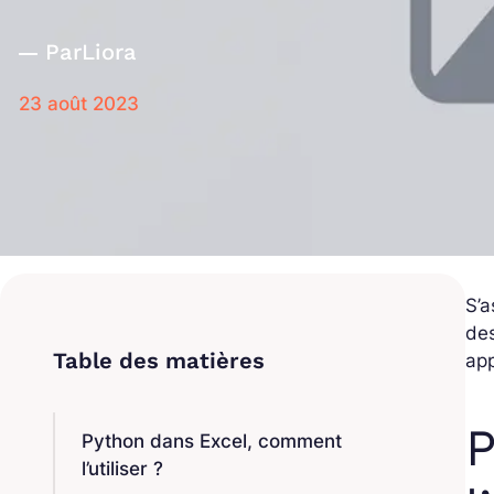
Par
Liora
23 août 2023
S’a
des
app
P
Python dans Excel, comment
l’utiliser ?