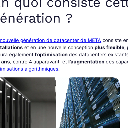
n quoi consiste cet
énération ?
 nouvelle génération de datacenter de META
consiste e
tallations
et en une nouvelle conception
plus flexible,
clura également
l’optimisation
des datacenters existants
 ans
, contre 4 auparavant, et
l’augmentation
des capa
imisations algorithmiques
.