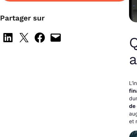
Partager sur
Share on LinkedIn
Share on X
Share on Facebook
Email this Page
Q
a
L’i
fin
dur
de 
aug
et 