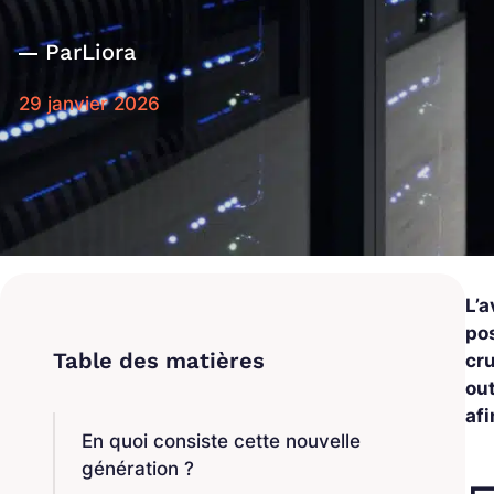
Par
Liora
29 janvier 2026
L’
pos
cr
ou
af
En quoi consiste cette nouvelle
génération ?