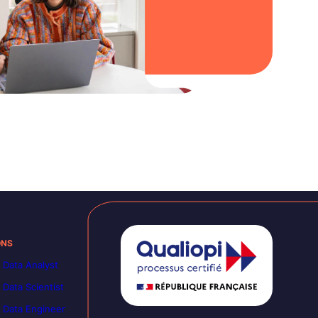
ONS
 Data Analyst
 Data Scientist
 Data Engineer