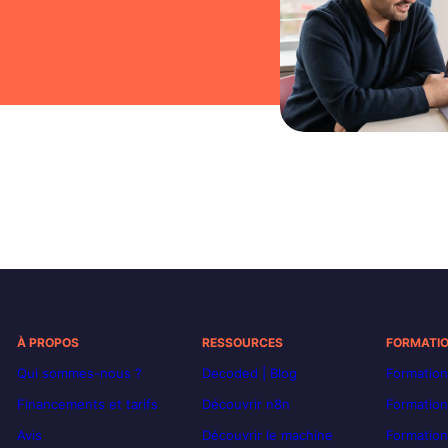
À PROPOS
RESSOURCES
FORMATI
Qui sommes-nous ?
Decoded | Blog
Formation
Financements et tarifs
Découvrir n8n
Formation
Avis
Découvrir le machine
Formation