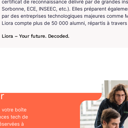
certificat de reconnaissance délivré par de grandes ins
Sorbonne, ECE, INSEEC, etc.). Elles préparent également
par des entreprises technologiques majeures comme Mi
Liora compte plus de 50 000 alumni, répartis à traver
Liora – Your future. Decoded.
r
 votre boîte
nces tech de
réservées à