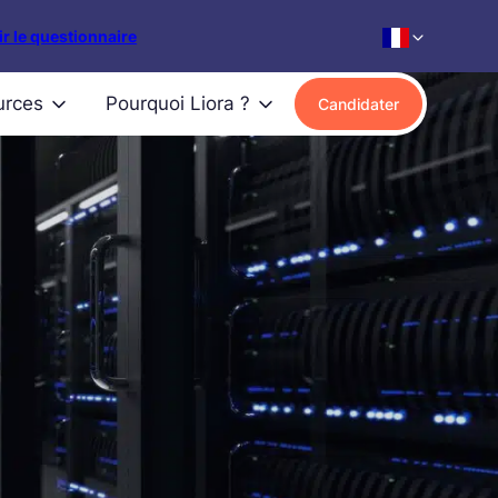
r le questionnaire
urces
Pourquoi Liora ?
Candidater