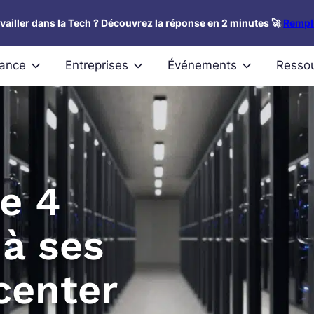
availler dans la Tech ? Découvrez la réponse en 2 minutes 🚀
Rempli
nance
Entreprises
Événements
Resso
e 4
 à ses
center