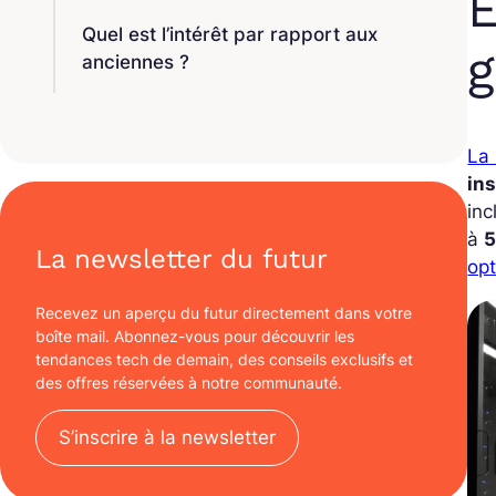
E
Quel est l’intérêt par rapport aux
g
anciennes ?
La
ins
in
à
5
La newsletter du futur
opt
Recevez un aperçu du futur directement dans votre
boîte mail. Abonnez-vous pour découvrir les
tendances tech de demain, des conseils exclusifs et
des offres réservées à notre communauté.
S’inscrire à la newsletter