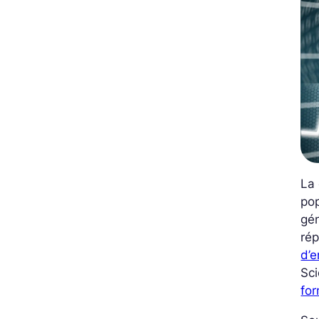
La 
pop
gén
rép
d’e
Sci
fo