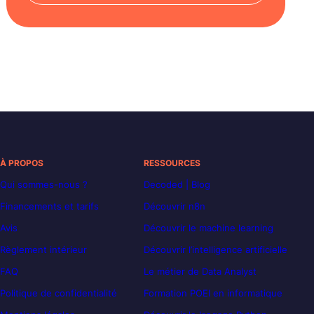
À PROPOS
RESSOURCES
Qui sommes-nous ?
Decoded | Blog
Financements et tarifs
Découvrir n8n
Avis
Découvrir le machine learning
Règlement intérieur
Découvrir l’intelligence artificielle
FAQ
Le métier de Data Analyst
Politique de confidentialité
Formation POEI en informatique