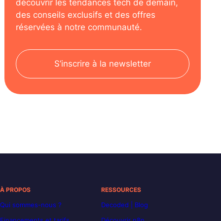
découvrir les tendances tech de demain,
des conseils exclusifs et des offres
réservées à notre communauté.
S’inscrire à la newsletter
À PROPOS
RESSOURCES
Qui sommes-nous ?
Decoded | Blog
Financements et tarifs
Découvrir n8n