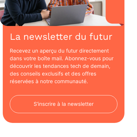
La newsletter du futur
Recevez un aperçu du futur directement
dans votre boîte mail. Abonnez-vous pour
découvrir les tendances tech de demain,
des conseils exclusifs et des offres
réservées à notre communauté.
S’inscrire à la newsletter