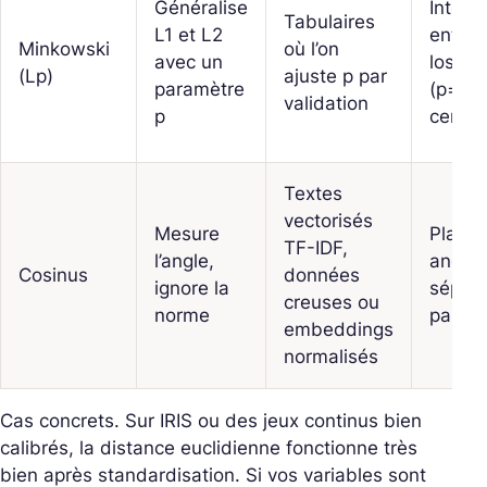
Généralise
Interm
Tabulaires
L1 et L2
entre
Minkowski
où l’on
avec un
losan
(Lp)
ajuste p par
paramètre
(p=1) 
validation
p
cercle
Textes
vectorisés
Mesure
Plans
TF-IDF,
l’angle,
angula
Cosinus
données
ignore la
sépara
creuses ou
norme
par di
embeddings
normalisés
Cas concrets. Sur IRIS ou des jeux continus bien
calibrés, la distance euclidienne fonctionne très
bien après standardisation. Si vos variables sont