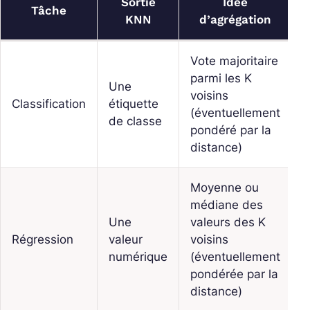
Sortie
Idée
Tâche
KNN
d’agrégation
Vote majoritaire
parmi les K
Une
voisins
Classification
étiquette
(éventuellement
de classe
pondéré par la
distance)
Moyenne ou
médiane des
Une
valeurs des K
Régression
valeur
voisins
numérique
(éventuellement
pondérée par la
distance)