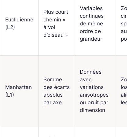
Variables
Zones
Plus court
continues
circula
Euclidienne
chemin «
de même
sphéri
(L2)
à vol
ordre de
autour
d’oiseau »
grandeur
points
Données
Somme
avec
Zones
Manhattan
des écarts
variations
losan
(L1)
absolus
anisotropes
aligné
par axe
ou bruit par
les ax
dimension