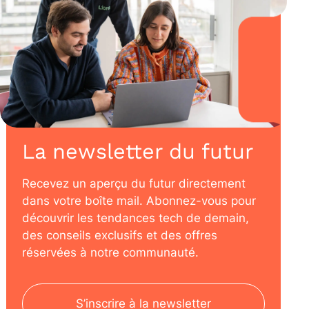
La newsletter du futur
Recevez un aperçu du futur directement
dans votre boîte mail. Abonnez-vous pour
découvrir les tendances tech de demain,
des conseils exclusifs et des offres
réservées à notre communauté.
S’inscrire à la newsletter