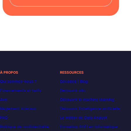
À PROPOS
RESSOURCES
Qui sommes-nous ?
Decoded | Blog
Financements et tarifs
Découvrir n8n
Avis
Découvrir le machine learning
Règlement intérieur
Découvrir l’intelligence artificielle
FAQ
Le métier de Data Analyst
Politique de confidentialité
Formation POEI en informatique