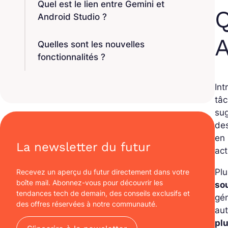
Quel est le lien entre Gemini et
Q
Android Studio ?
A
Quelles sont les nouvelles
fonctionnalités ?
Int
tâ
sug
des
en 
La newsletter du futur
ac
Plu
Recevez un aperçu du futur directement dans votre
boîte mail. Abonnez-vous pour découvrir les
so
tendances tech de demain, des conseils exclusifs et
gé
des offres réservées à notre communauté.
au
pl