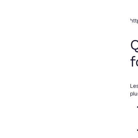
ht
Q
f
Les
plu