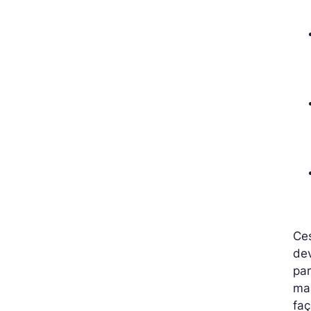
Ces
dev
par
man
faç