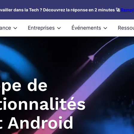
availler dans la Tech ? Découvrez la réponse en 2 minutes 🚀
Rempli
nance
Entreprises
Événements
Resso
ppe de
ionnalités
t Android