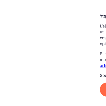
ht
L’a
uti
ces
opt
Si 
mo
art
So