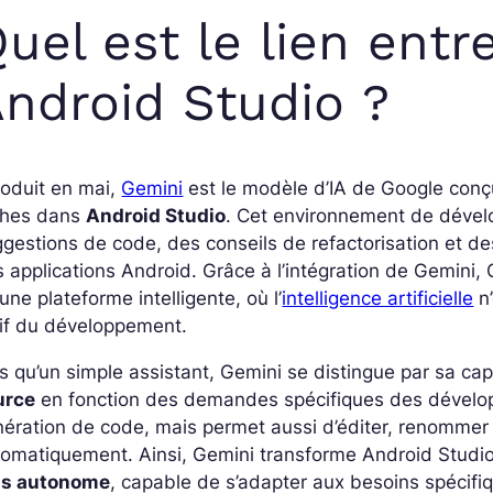
uel est le lien entr
ndroid Studio ?
roduit en mai,
Gemini
est le modèle d’IA de Google con
ches dans
Android Studio
. Cet environnement de dével
gestions de code, des conseils de refactorisation et de
 applications Android
. Grâce à l’intégration de Gemini
une plateforme intelligente, où l’
intelligence artificielle
n’
tif du développement.
s qu’un simple assistant, Gemini se distingue par sa ca
urce
en fonction des demandes spécifiques des développ
nération de code, mais permet aussi d’éditer, renomme
tomatiquement. Ainsi, Gemini transforme Android Studi
us autonome
, capable de s’adapter aux besoins spécifi