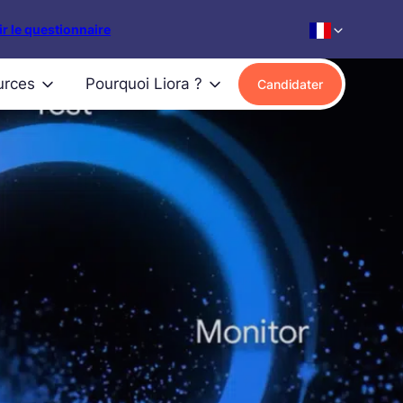
r le questionnaire
urces
Pourquoi Liora ?
Candidater