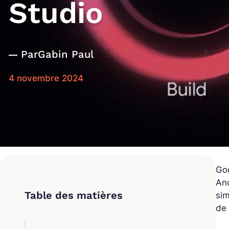
Studio
Par
Gabin Paul
4 novembre 2024
Go
And
sim
de 