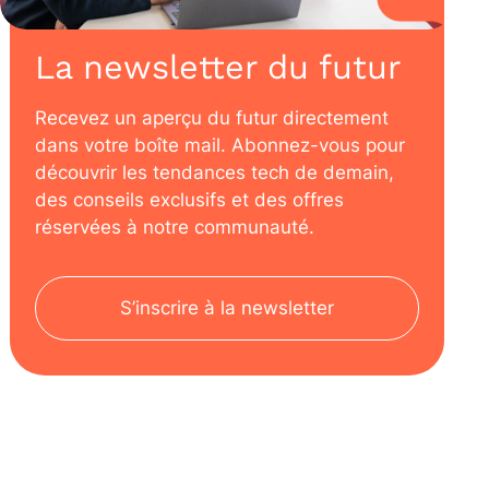
La newsletter du futur
Recevez un aperçu du futur directement
dans votre boîte mail. Abonnez-vous pour
découvrir les tendances tech de demain,
des conseils exclusifs et des offres
réservées à notre communauté.
S’inscrire à la newsletter