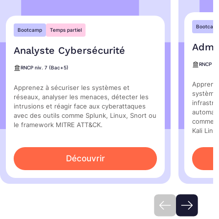
Bootcam
Bootcamp
Temps partiel
Admin
Analyste Cybersécurité
RNCP ni
RNCP niv. 7 (Bac+5)
Apprenez
Apprenez à sécuriser les systèmes et
système
réseaux, analyser les menaces, détecter les
infrastr
intrusions et réagir face aux cyberattaques
automati
avec des outils comme Splunk, Linux, Snort ou
comme L
le framework MITRE ATT&CK.
Kali Linu
Découvrir