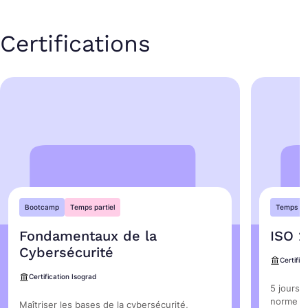
Certifications
Bootcamp
Temps partiel
Temps ple
Fondamentaux de la
ISO 2
Cybersécurité
Certific
Certification Isograd
5 jours d
norme IS
Maîtriser les bases de la cybersécurité,