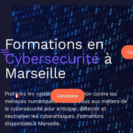
Aller
Particuliers
au
contenu
Alternance
Entreprises
Formations en
Événements
Ca
Cybersécurité
à
Ressources
Marseille
Pourquoi Liora ?
Protégez les systèmes d'information contre les
Français
Candidater
menaces numériques. Formez-vous aux métiers de
la cybersécurité pour anticiper, détecter et
neutraliser les cyberattaques. Formations
disponibles à Marseille.