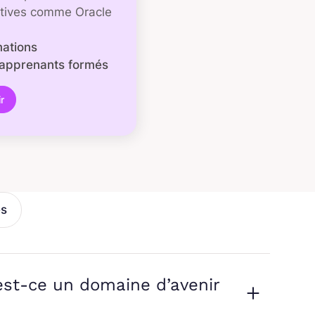
atives comme Oracle
mations
apprenants formés
r
és
est-ce un domaine d’avenir