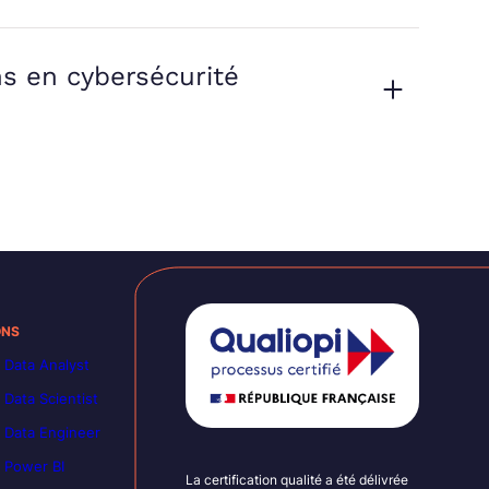
ns en cybersécurité
ONS
 Data Analyst
 Data Scientist
 Data Engineer
 Power BI
La certification qualité a été délivrée