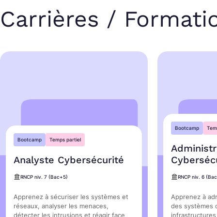
Carrières / Formati
Bootcamp
Temp
Bootcamp
Temps partiel
Administr
Analyste Cybersécurité
Cybersécu
RNCP niv. 7 (Bac+5)
RNCP niv. 6 (Ba
Apprenez à sécuriser les systèmes et
Apprenez à adm
réseaux, analyser les menaces,
des systèmes 
détecter les intrusions et réagir face
infrastructures