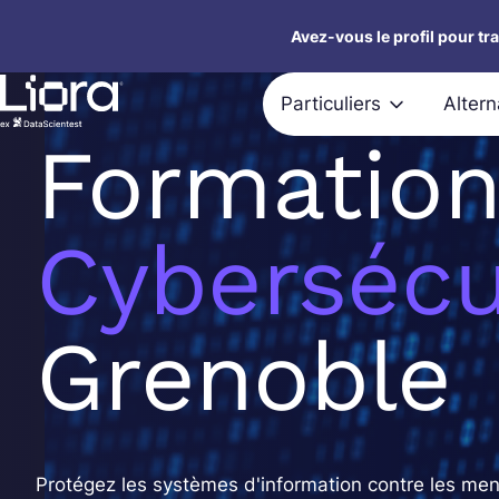
Aller
Avez-vous le profil pour tr
au
contenu
Particuliers
Alter
Formation
Cybersécu
Grenoble
Protégez les systèmes d'information contre les m