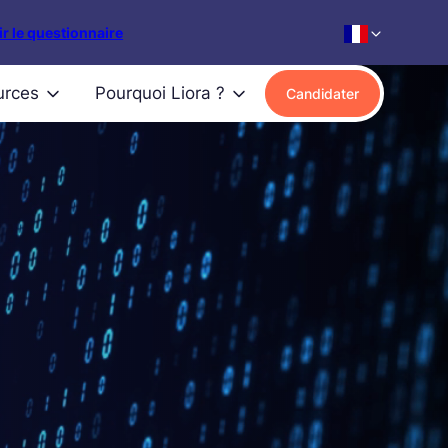
r le questionnaire
urces
Pourquoi Liora ?
Candidater