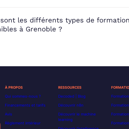
sont les différents types de formatio
ibles à Grenoble ?
À PROPOS
RESSOURCES
FORMATI
Qui sommes-nous ?
Decoded | Blog
Formation
Financements et tarifs
Découvrir n8n
Formation
Avis
Découvrir le machine
Formation
learning
Règlement intérieur
Formation
Découvrir l’intelligence