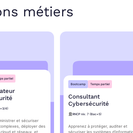
ons métiers
s partiel
Bootcamp
Temps partiel
ateur
Consultant
rité
Cybersécurité
c+3/4)
RNCP niv. 7 (Bac+5)
inistrer et sécuriser
complexes, déployer des
Apprenez à protéger, auditer et
 cloud et réseaux, et
sécuriser les systèmes d’informati