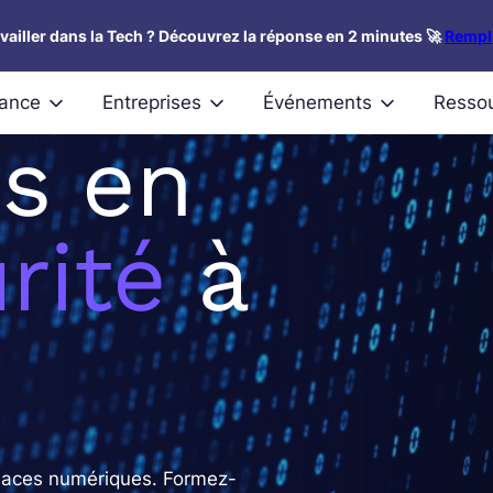
availler dans la Tech ? Découvrez la réponse en 2 minutes 🚀
Rempli
nance
Entreprises
Événements
Resso
s en
rité
à
enaces numériques. Formez-