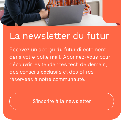
La newsletter du futur
Recevez un aperçu du futur directement
dans votre boîte mail. Abonnez-vous pour
découvrir les tendances tech de demain,
des conseils exclusifs et des offres
réservées à notre communauté.
S’inscrire à la newsletter