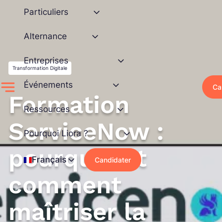
Aller
Particuliers
au
contenu
Alternance
Entreprises
Transformation Digitale
Événements
Ca
Formation
Ressources
ServiceNow :
Pourquoi Liora ?
pourquoi et
Français
Candidater
comment
maîtriser la