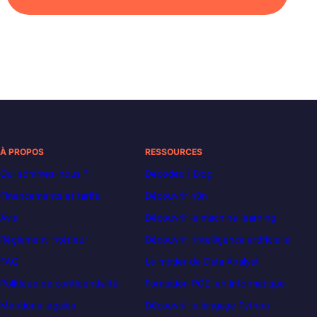
À PROPOS
RESSOURCES
Qui sommes-nous ?
Decoded | Blog
Financements et tarifs
Découvrir n8n
Avis
Découvrir le machine learning
Règlement intérieur
Découvrir l’intelligence artificielle
FAQ
Le métier de Data Analyst
Politique de confidentialité
Formation POEI en informatique
Mentions légales
Découvrir le langage Python