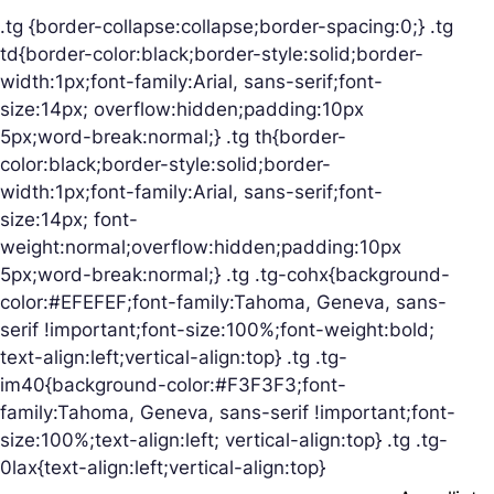
.tg {border-collapse:collapse;border-spacing:0;} .tg
td{border-color:black;border-style:solid;border-
width:1px;font-family:Arial, sans-serif;font-
size:14px; overflow:hidden;padding:10px
5px;word-break:normal;} .tg th{border-
color:black;border-style:solid;border-
width:1px;font-family:Arial, sans-serif;font-
size:14px; font-
weight:normal;overflow:hidden;padding:10px
5px;word-break:normal;} .tg .tg-cohx{background-
color:#EFEFEF;font-family:Tahoma, Geneva, sans-
serif !important;font-size:100%;font-weight:bold;
text-align:left;vertical-align:top} .tg .tg-
im40{background-color:#F3F3F3;font-
family:Tahoma, Geneva, sans-serif !important;font-
size:100%;text-align:left; vertical-align:top} .tg .tg-
0lax{text-align:left;vertical-align:top}