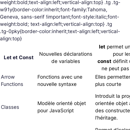
weight:bold;text-align:left;vertical-align:top} .tg .tg-
w91y{border-color:inherit;font-family:Tahoma,
Geneva, sans-serif !important;font-style:italic;font-
weight:bold; text-align:left;vertical-align:top} .tg
.tg-0pky{border-color:inherit;text-align:left;vertical-
align:top}
let
permet un
Nouvelles déclarations
pour le
Let et Const
de variables
const
définit
ne peut pas 
Arrow
Fonctions avec une
Elles permette
Functions
nouvelle syntaxe
plus courte
Introduit la p
Modèle orienté objet
orientée objet
Classes
pour JavaScript
des constructe
l’héritage.