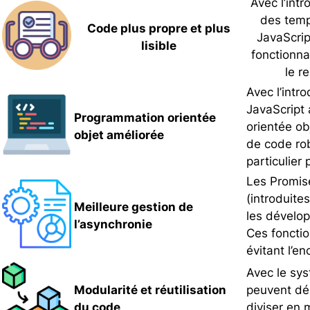
Avec l’int
des
temp
Code plus propre et plus
JavaScrip
lisible
fonctionna
le r
Avec l’intr
JavaScript 
Programmation orientée
orientée obj
objet améliorée
de code rob
particulier 
Les
Promi
(introduite
Meilleure gestion de
les dévelop
l’asynchronie
Ces fonctio
évitant l’e
Avec le sy
Modularité et réutilisation
peuvent dés
du code
diviser en m