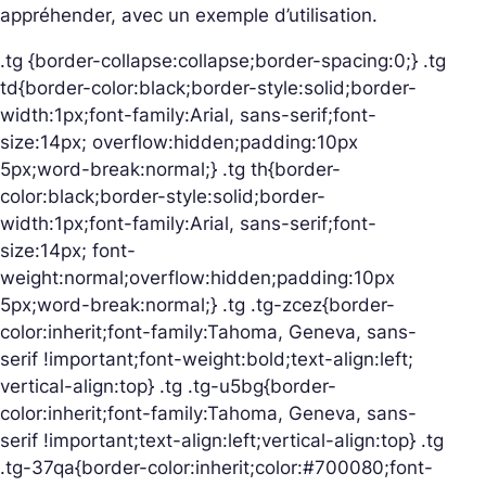
appréhender, avec un exemple d’utilisation.
.tg {border-collapse:collapse;border-spacing:0;} .tg
td{border-color:black;border-style:solid;border-
width:1px;font-family:Arial, sans-serif;font-
size:14px; overflow:hidden;padding:10px
5px;word-break:normal;} .tg th{border-
color:black;border-style:solid;border-
width:1px;font-family:Arial, sans-serif;font-
size:14px; font-
weight:normal;overflow:hidden;padding:10px
5px;word-break:normal;} .tg .tg-zcez{border-
color:inherit;font-family:Tahoma, Geneva, sans-
serif !important;font-weight:bold;text-align:left;
vertical-align:top} .tg .tg-u5bg{border-
color:inherit;font-family:Tahoma, Geneva, sans-
serif !important;text-align:left;vertical-align:top} .tg
.tg-37qa{border-color:inherit;color:#700080;font-