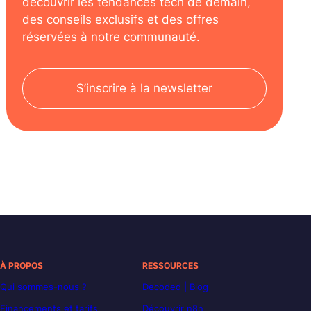
découvrir les tendances tech de demain,
des conseils exclusifs et des offres
réservées à notre communauté.
S’inscrire à la newsletter
À PROPOS
RESSOURCES
Qui sommes-nous ?
Decoded | Blog
Financements et tarifs
Découvrir n8n