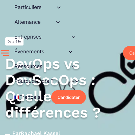
Aller
Particuliers
au
contenu
Alternance
Entreprises
Data & IA
Événements
Ca
DevOps vs
Ressources
DevSecOps :
Pourquoi Liora ?
Quelles
Français
Candidater
différences ?
Par
Raphael Kassel