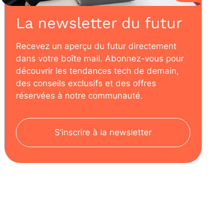
La newsletter du futur
Recevez un aperçu du futur directement
dans votre boîte mail. Abonnez-vous pour
découvrir les tendances tech de demain,
des conseils exclusifs et des offres
réservées à notre communauté.
S’inscrire à la newsletter