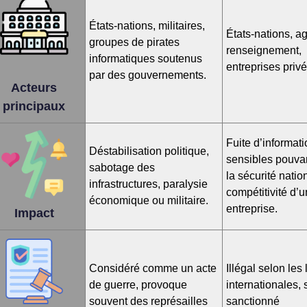
États-nations, militaires,
États-nations, 
groupes de pirates
renseignement,
informatiques soutenus
entreprises priv
par des gouvernements.
Acteurs
principaux
Fuite d’informat
Déstabilisation politique,
sensibles pouvan
sabotage des
la sécurité natio
infrastructures, paralysie
compétitivité d’
économique ou militaire.
entreprise.
Impact
Considéré comme un acte
Illégal selon les 
de guerre, provoque
internationales,
souvent des représailles
sanctionné