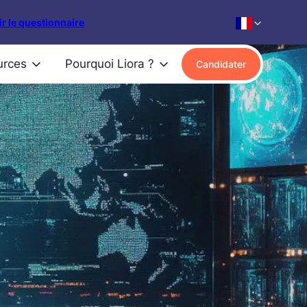
r le questionnaire
urces
Pourquoi Liora ?
Candidater