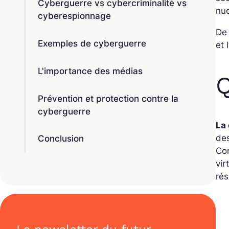
Cyberguerre vs cybercriminalité vs
nuc
cyberespionnage
De
Exemples de cyberguerre
et 
L'importance des médias
Q
Prévention et protection contre la
cyberguerre
La
des
Conclusion
Co
vir
rés