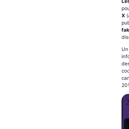
Le
pou
X
(
pub
fa
dis
Un 
in
de
coo
cam
201