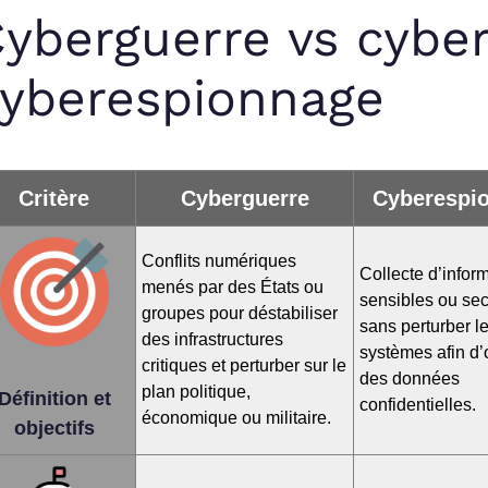
yberguerre vs cyber
yberespionnage
Critère
Cyberguerre
Cyberespi
Conflits numériques
Collecte d’infor
menés par des États ou
sensibles ou sec
groupes pour déstabiliser
sans perturber l
des infrastructures
systèmes afin d’
critiques et perturber sur le
des données
plan politique,
Définition et
confidentielles.
économique ou militaire.
objectifs