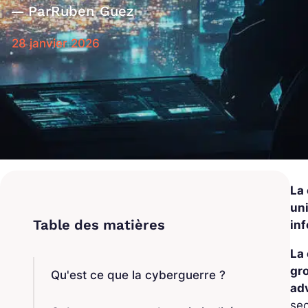
Par
Ruben Guez
28 janvier 2026
La
un
in
La 
gro
Qu'est ce que la cyberguerre ?
ad
sec