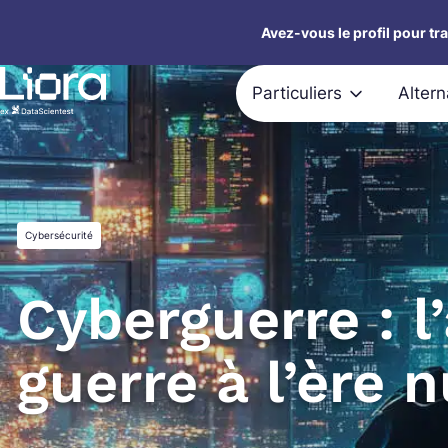
Aller
Avez-vous le profil pour tr
au
contenu
Particuliers
Alter
Cybersécurité
Cyberguerre : l’
guerre à l’ère