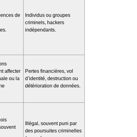
agences de
Individus ou groupes
criminels, hackers
ées.
indépendants.
ions
t affecter
Pertes financières, vol
nale ou la
d’identité, destruction ou
une
détérioration de données.
lois
Illégal, souvent puni par
 souvent
des poursuites criminelles