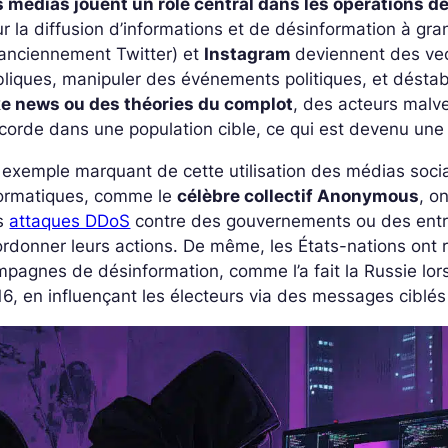
s médias jouent un rôle central dans les opérations d
r la diffusion d’informations et de désinformation à g
anciennement Twitter) et
Instagram
deviennent des vec
liques, manipuler des événements politiques, et déstab
ke news ou des théories du complot
, des acteurs malve
corde dans une population cible, ce qui est devenu une
exemple marquant de cette utilisation des médias soci
formatiques, comme le
célèbre collectif Anonymous
, o
s
attaques DDoS
contre des gouvernements ou des entrep
rdonner leurs actions. De même, les États-nations ont
pagnes de désinformation, comme l’a fait la Russie lors 
6, en influençant les électeurs via des messages ciblé