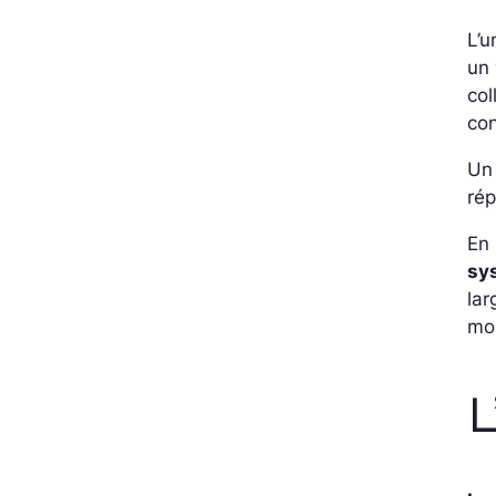
L’u
un 
col
co
Un 
rép
En 
sy
lar
mon
L