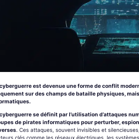
 cyberguerre est devenue une forme de conflit moderne
iquement sur des champs de bataille physiques, mais
formatiques.
cyberguerre se définit par l’utilisation d’attaques 
upes de pirates informatiques pour perturber, espion
verses
. Ces attaques, souvent invisibles et silencieus
teurs clés comme les réseaux électriques, les système