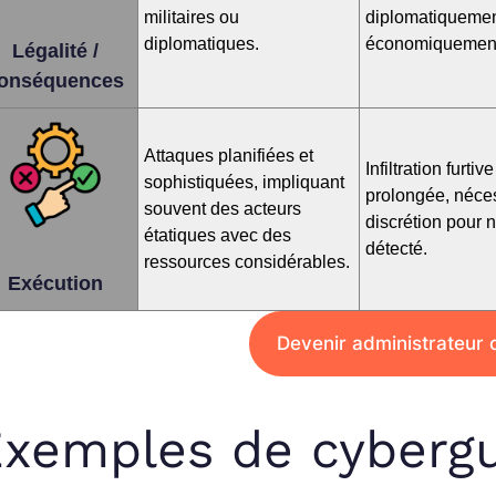
militaires ou
diplomatiqueme
diplomatiques.
économiquemen
Légalité /
onséquences
Attaques planifiées et
Infiltration furtive
sophistiquées, impliquant
prolongée, néces
souvent des acteurs
discrétion pour 
étatiques avec des
détecté.
ressources considérables.
Exécution
Devenir administrateur 
xemples de cyberg