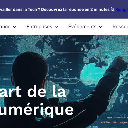
availler dans la Tech ? Découvrez la réponse en 2 minutes 🚀
Rempli
nance
Entreprises
Événements
Resso
art de la
 numérique