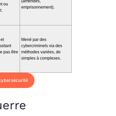
(amendes,
nt ou
emprisonnement).
t.
 et
Mené par des
sitant
cybercriminels via des
ne pas être
méthodes variées, de
simples à complexes.
cybersécurité
uerre