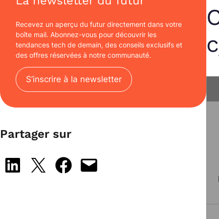
La newsletter du futur
C
Recevez un aperçu du futur directement dans votre
boîte mail. Abonnez-vous pour découvrir les
c
tendances tech de demain, des conseils exclusifs et
des offres réservées à notre communauté.
S’inscrire à la newsletter
Partager sur
Share on LinkedIn
Share on X
Share on Facebook
Email this Page