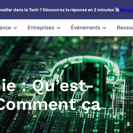
availler dans la Tech ? Découvrez la réponse en 2 minutes 🚀
Rempli
nance
Entreprises
Événements
Resso
ie : Qu’est-
 Comment ça