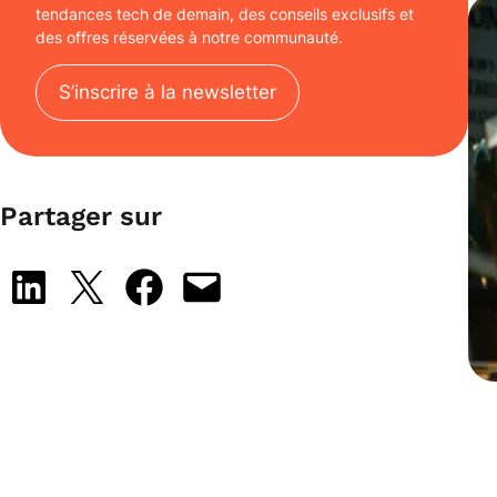
tendances tech de demain, des conseils exclusifs et
des offres réservées à notre communauté.
S’inscrire à la newsletter
Partager sur
Share on LinkedIn
Share on X
Share on Facebook
Email this Page