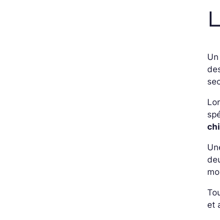
L
U
des
sec
Lor
spé
ch
Une
deu
moy
Tou
et 