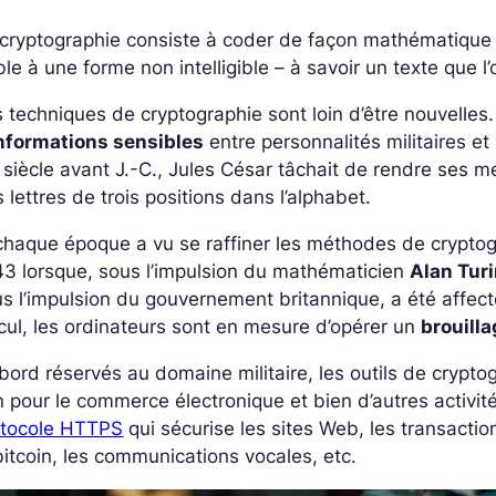
cryptographie consiste à coder de façon mathématique u
ible à une forme non intelligible – à savoir un texte que l
 techniques de cryptographie sont loin d’être nouvelles. 
informations sensibles
entre personnalités militaires e
 siècle avant J.-C., Jules César tâchait de rendre ses
 lettres de trois positions dans l’alphabet.
chaque époque a vu se raffiner les méthodes de cryptog
3 lorsque, sous l’impulsion du mathématicien
Alan Tur
s l’impulsion du gouvernement britannique, a été affect
cul, les ordinateurs sont en mesure d’opérer un
brouill
bord réservés au domaine militaire, les outils de crypt
n
pour le commerce électronique et bien d’autres activités 
otocole HTTPS
qui sécurise les sites Web, les transact
bitcoin, les communications vocales, etc.