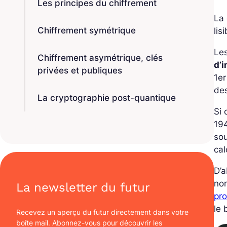
Les principes du chiffrement
La 
Chiffrement symétrique
lis
Les
Chiffrement asymétrique, clés
d’
privées et publiques
1er
des
La cryptographie post-quantique
Si 
194
sou
cal
D’a
no
La newsletter du futur
pr
le 
Recevez un aperçu du futur directement dans votre
boîte mail. Abonnez-vous pour découvrir les