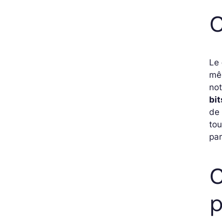
C
Le
m
not
bit
de 
tou
pa
C
p