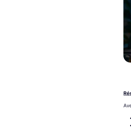
Ré
Ave