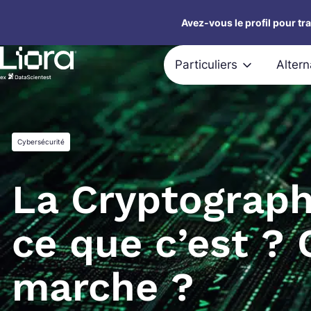
Aller
Avez-vous le profil pour tr
au
contenu
Particuliers
Alter
Cybersécurité
La Cryptograph
ce que c’est ?
marche ?