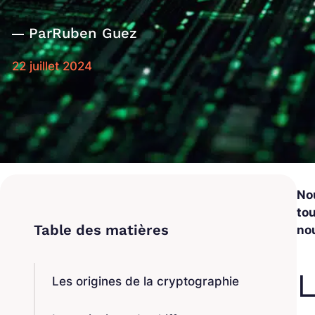
Par
Ruben Guez
22 juillet 2024
Nou
to
nou
L
Les origines de la cryptographie