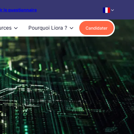
r le questionnaire
urces
Pourquoi Liora ?
Candidater