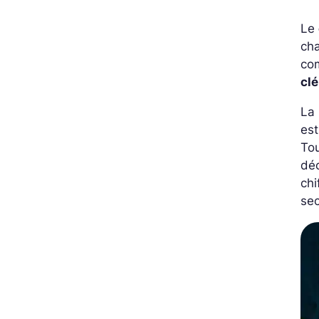
Le
cha
com
cl
La 
est
Tou
déc
chi
sec