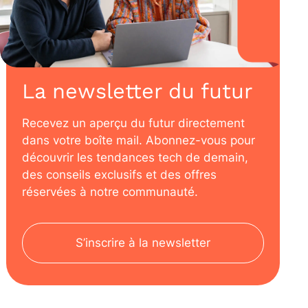
La newsletter du futur
Recevez un aperçu du futur directement
dans votre boîte mail. Abonnez-vous pour
découvrir les tendances tech de demain,
des conseils exclusifs et des offres
réservées à notre communauté.
S’inscrire à la newsletter