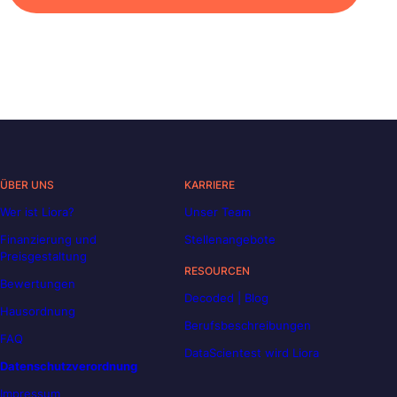
ÜBER UNS
KARRIERE
Wer ist Liora?
Unser Team
Finanzierung und
Stellenangebote
Preisgestaltung
RESOURCEN
Bewertungen
Decoded | Blog
Hausordnung
Berufsbeschreibungen
FAQ
DataScientest wird Liora
Datenschutzverordnung
Impressum