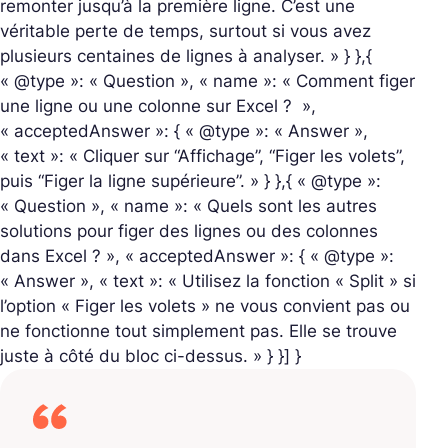
remonter jusqu’à la première ligne. C’est une
véritable perte de temps, surtout si vous avez
plusieurs centaines de lignes à analyser. » } },{
« @type »: « Question », « name »: « Comment figer
une ligne ou une colonne sur Excel ? ​ »,
« acceptedAnswer »: { « @type »: « Answer »,
« text »: « Cliquer sur “Affichage”, “Figer les volets”,
puis “Figer la ligne supérieure”. » } },{ « @type »:
« Question », « name »: « Quels sont les autres
solutions pour figer des lignes ou des colonnes
dans Excel ?​ », « acceptedAnswer »: { « @type »:
« Answer », « text »: « Utilisez la fonction « Split » si
l’option « Figer les volets » ne vous convient pas ou
ne fonctionne tout simplement pas. Elle se trouve
juste à côté du bloc ci-dessus. » } }] }