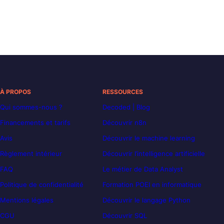
À PROPOS
RESSOURCES
Qui sommes-nous ?
Decoded | Blog
Financements et tarifs
Découvrir n8n
Avis
Découvrir le machine learning
Règlement intérieur
Découvrir l’intelligence artificielle
FAQ
Le métier de Data Analyst
Politique de confidentialité
Formation POEI en informatique
Mentions légales
Découvrir le langage Python
CGU
Découvrir SQL