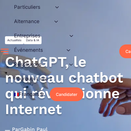
Aller
Particuliers
au
contenu
Alternance
Entreprises
Actualités
Data & IA
Événements
Ca
ChatGPT, le
Ressources
nouveau chatbot
Pourquoi Liora ?
qui révolutionne
Français
Candidater
Internet
Par
Gabin Paul