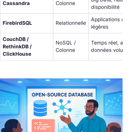
Cassandra
Colonne
disponibilité
Applications crit
FirebirdSQL
Relationnelle
légères
CouchDB /
NoSQL /
Temps réel, analy
RethinkDB /
Colonne
données volumin
ClickHouse