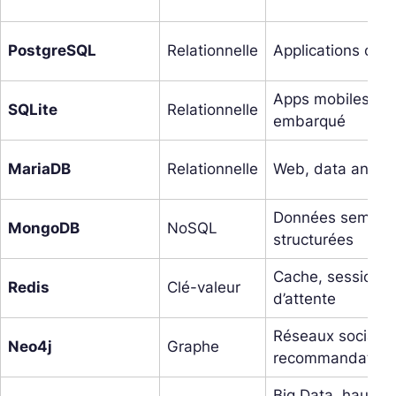
PostgreSQL
Relationnelle
Applications crit
Apps mobiles,
SQLite
Relationnelle
embarqué
MariaDB
Relationnelle
Web, data analyt
Données semi-
MongoDB
NoSQL
structurées
Cache, sessions, 
Redis
Clé-valeur
d’attente
Réseaux sociaux
Neo4j
Graphe
recommandation
Big Data, haute