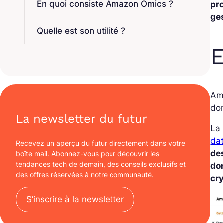
En quoi consiste Amazon Omics ?
pr
ges
Quelle est son utilité ?
E
Am
don
La newsletter du futur
La
da
Recevez un aperçu du futur directement dans votre
de
boîte mail. Abonnez-vous pour découvrir les
tendances tech de demain, des conseils exclusifs et
do
des offres réservées à notre communauté.
cr
S’inscrire à la newsletter