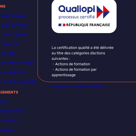
ONS
 Data Analyst
 Data Scientist
 Data Engineer
 Power BI
La certification qualité a été délivrée
n DevOps
au titre des catégories d’actions
suivantes :
 Business Analyst
・Actions de formation
・Actions de formation par
s en Big Data
apprentissage
s en Cybersécurité
Consulter le certificat Qualiopi
AGEMENTS
030
duction Plan
 intérieur
andicap