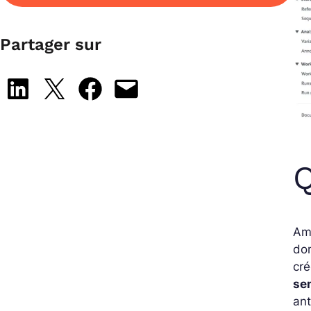
Partager sur
Share on LinkedIn
Share on X
Share on Facebook
Email this Page
Q
Am
do
cr
se
an