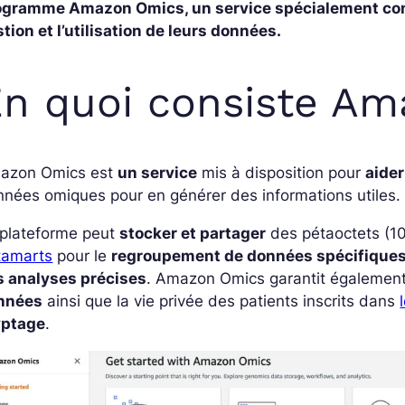
ogramme Amazon Omics, un service spécialement conçu
tion et l’utilisation de leurs données.
n quoi consiste A
azon Omics est
un service
mis à disposition pour
aider
nées omiques pour en générer des informations utiles
 plateforme peut
stocker et partager
des pétaoctets (1
tamarts
pour le
regroupement de données spécifique
s analyses précises
. Amazon Omics garantit également l
nnées
ainsi que la vie privée des patients inscrits dans
yptage
.