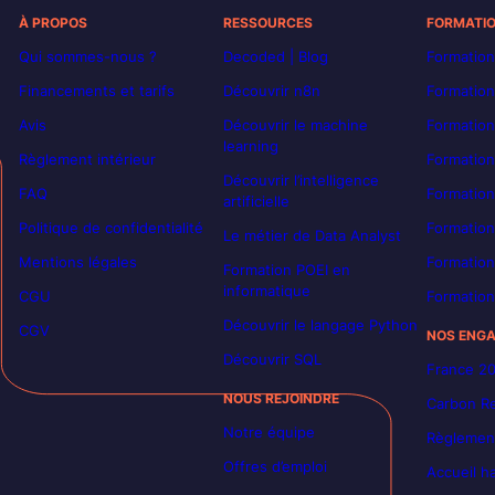
À PROPOS
RESSOURCES
FORMATI
Qui sommes-nous ?
Decoded | Blog
Formation
Financements et tarifs
Découvrir n8n
Formation
Avis
Découvrir le machine
Formation
learning
Règlement intérieur
Formation
Découvrir l’intelligence
FAQ
Formatio
artificielle
Politique de confidentialité
Formation
Le métier de Data Analyst
Mentions légales
Formation
Formation POEI en
informatique
CGU
Formation
Découvrir le langage Python
CGV
NOS ENG
Découvrir SQL
France 2
NOUS REJOINDRE
Carbon Re
Notre équipe
Règlement
Offres d’emploi
Accueil h