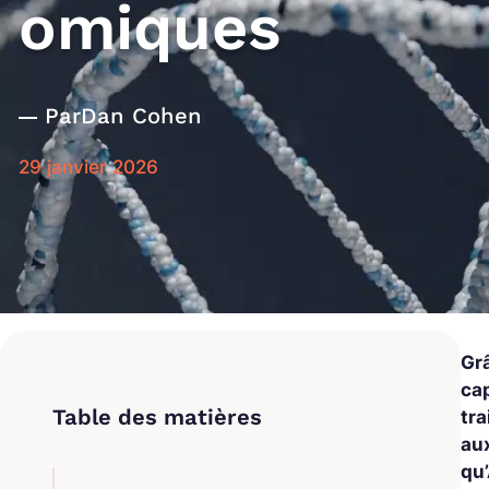
omiques
Par
Dan Cohen
29 janvier 2026
Gr
cap
tr
au
qu