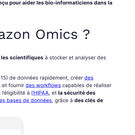
 pour aider les bio-informaticiens dans la
mazon Omics ?
 les scientifiques
à stocker et analyser des
.
0
15
) de données rapidement, créer
des
s
et fournir
des workflows
capables de réaliser
’éligibilité à
l’HIPAA
, et
la sécurité des
les bases de données
, grâce à
des clés de