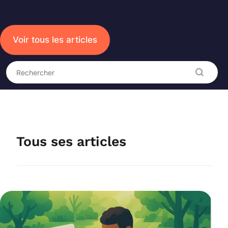
Voir tous les articles
Recherche
Rechercher
Tous ses articles