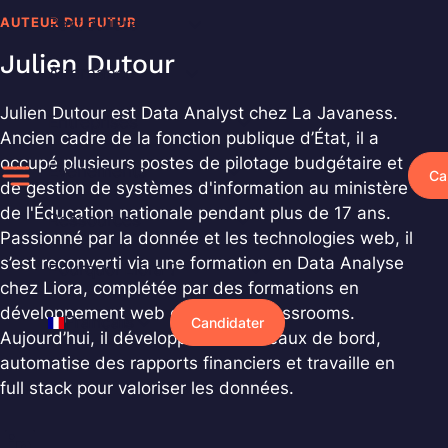
Aller
AUTEUR DU FUTUR
Particuliers
au
Julien Dutour
contenu
Alternance
Julien Dutour est Data Analyst chez La Javaness.
Entreprises
Ancien cadre de la fonction publique d’État, il a
occupé plusieurs postes de pilotage budgétaire et
Événements
Ca
de gestion de systèmes d'information au ministère
de l'Éducation nationale pendant plus de 17 ans.
Ressources
Passionné par la donnée et les technologies web, il
s’est reconverti via une formation en Data Analyse
Pourquoi Liora ?
chez Liora, complétée par des formations en
développement web chez OpenClassrooms.
Français
Candidater
Aujourd’hui, il développe des tableaux de bord,
automatise des rapports financiers et travaille en
full stack pour valoriser les données.
LinkedIn