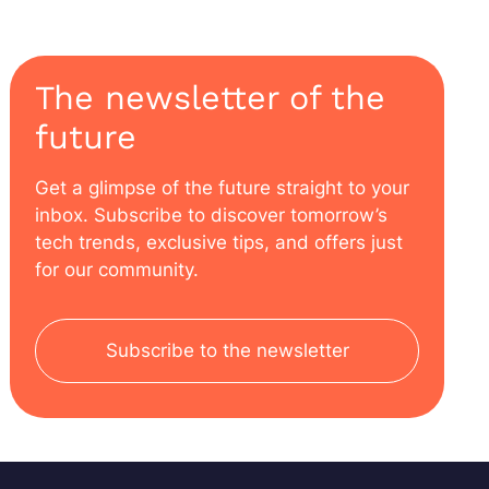
The newsletter of the
future
Get a glimpse of the future straight to your
inbox. Subscribe to discover tomorrow’s
tech trends, exclusive tips, and offers just
for our community.
Subscribe to the newsletter